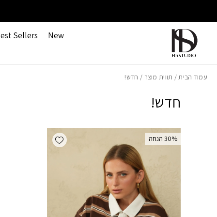
חזרה למעלה
Skip to Conten
כאן 🤍
משלוחים חינם ברכישה מעל 499 ש"ח
est Sellers
New
עמוד הבית
/ תווית מוצר / חדש!
חדש!
Add wishlist
‫30% הנחה