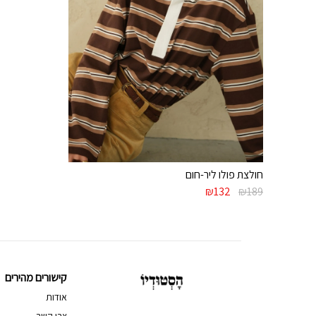
חולצת פולו ליר-חום
המחיר
המחיר
₪
132
₪
189
המקורי
הנוכחי
היה:
הוא:
₪132.
₪189.
קישורים מהירים
אודות