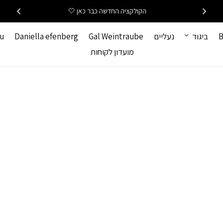
הקולקציה החדשה כבר כאן 🤍
B
ביגוד
נעליים
Gal Weintraube
Daniella efenberg
hu
מועדון לקוחות