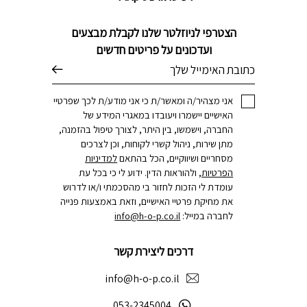
הצטרפי לניוזלטר שלנו לקבלת מבצעים
ועדכונים על פריטים חדשים
דוא׳׳ל
אני מצהיר/ה ומאשר/ת כי אני מודע/ת לכך שפרטיי
האישיים יישמרו ויעובדו במאגרי המידע של
החברה, וישמשו, בין היתר, לצורך טיפול בהזמנה,
מתן שירות, ניהול קשרי לקוחות, וכן לצרכים
מסחריים ושיווקיים, הכל בהתאם
למדיניות
הפרטיות
, ולהוראות הדין. ידוע לי כי בכל עת
עומדת לי הזכות לחזור בי מהסכמתי ו/או לדרוש
את מחיקת פרטיי האישיים, וזאת באמצעות פנייה
לחברה במייל:
info@h-o-p.co.il
דרכים ליצירת קשר
info@h-o-p.co.il
053-2345004