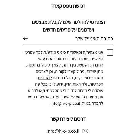
רכישת גיפט קארד
הצטרפי לניוזלטר שלנו לקבלת מבצעים
ועדכונים על פריטים חדשים
דוא׳׳ל
אני מצהיר/ה ומאשר/ת כי אני מודע/ת לכך שפרטיי
האישיים יישמרו ויעובדו במאגרי המידע של
החברה, וישמשו, בין היתר, לצורך טיפול בהזמנה,
מתן שירות, ניהול קשרי לקוחות, וכן לצרכים
מסחריים ושיווקיים, הכל בהתאם
למדיניות
הפרטיות
, ולהוראות הדין. ידוע לי כי בכל עת
עומדת לי הזכות לחזור בי מהסכמתי ו/או לדרוש
את מחיקת פרטיי האישיים, וזאת באמצעות פנייה
לחברה במייל:
info@h-o-p.co.il
דרכים ליצירת קשר
info@h-o-p.co.il