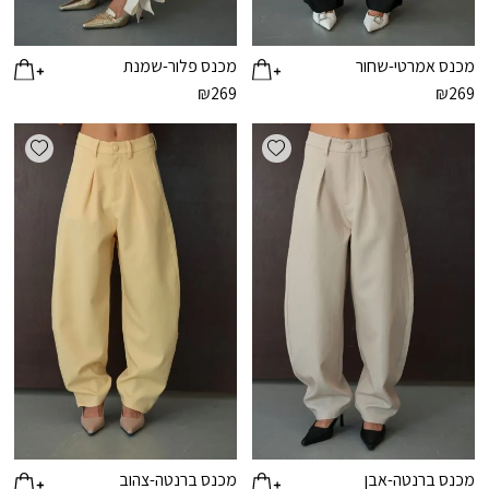
מכנס אמרטי-שחור
מכנס פלור-שמנת
₪
269
₪
269
ishlist
Add wishlist
מכנס ברנטה-אבן
מכנס ברנטה-צהוב