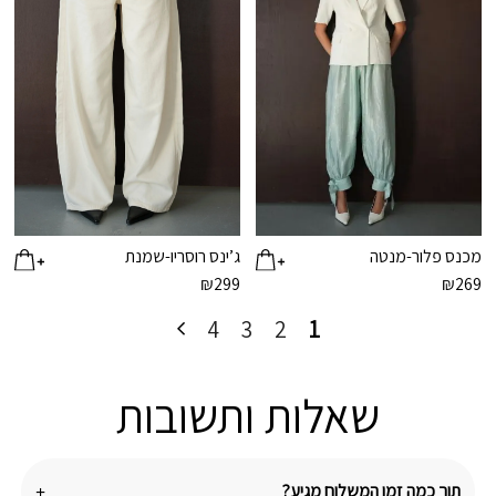
מכנס פלור-מנטה
ג’ינס רוסריו-שמנת
₪
299
₪
269
4
3
2
1
שאלות ותשובות
תוך כמה זמן המשלוח מגיע?