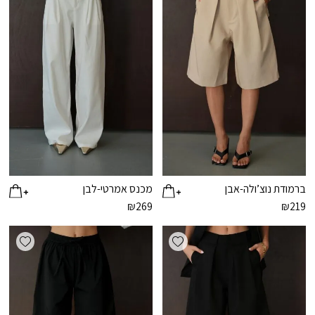
ברמודת נוצ’ולה-אבן
מכנס אמרטי-לבן
₪
269
₪
219
ishlist
Add wishlist