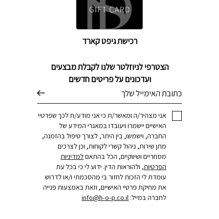
רכישת גיפט קארד
הצטרפי לניוזלטר שלנו לקבלת מבצעים
ועדכונים על פריטים חדשים
דוא׳׳ל
אני מצהיר/ה ומאשר/ת כי אני מודע/ת לכך שפרטיי
האישיים יישמרו ויעובדו במאגרי המידע של
החברה, וישמשו, בין היתר, לצורך טיפול בהזמנה,
מתן שירות, ניהול קשרי לקוחות, וכן לצרכים
מסחריים ושיווקיים, הכל בהתאם
למדיניות
הפרטיות
, ולהוראות הדין. ידוע לי כי בכל עת
עומדת לי הזכות לחזור בי מהסכמתי ו/או לדרוש
את מחיקת פרטיי האישיים, וזאת באמצעות פנייה
לחברה במייל:
info@h-o-p.co.il