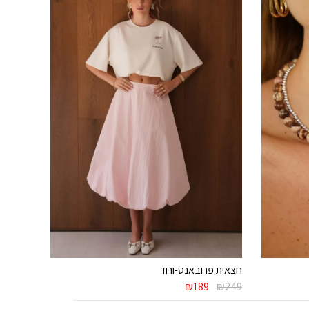
חצאית פרובאנס-ורוד
המחיר
המחיר
₪
189
₪
249
המקורי
הנוכחי