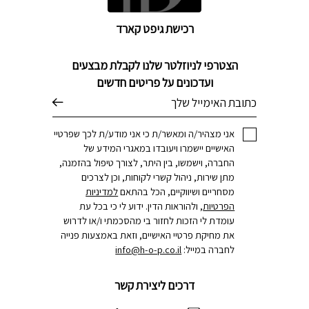
רכישת גיפט קארד
הצטרפי לניוזלטר שלנו לקבלת מבצעים
ועדכונים על פריטים חדשים
דוא׳׳ל
אני מצהיר/ה ומאשר/ת כי אני מודע/ת לכך שפרטיי
האישיים יישמרו ויעובדו במאגרי המידע של
החברה, וישמשו, בין היתר, לצורך טיפול בהזמנה,
מתן שירות, ניהול קשרי לקוחות, וכן לצרכים
מסחריים ושיווקיים, הכל בהתאם
למדיניות
הפרטיות
, ולהוראות הדין. ידוע לי כי בכל עת
עומדת לי הזכות לחזור בי מהסכמתי ו/או לדרוש
את מחיקת פרטיי האישיים, וזאת באמצעות פנייה
לחברה במייל:
info@h-o-p.co.il
דרכים ליצירת קשר