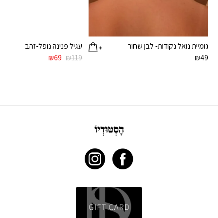
גומיית נואל נקודות- לבן שחור
עגיל פנינה נופל-זהב
המחיר
המחיר
₪
69
₪
119
₪
49
המקורי
הנוכחי
היה:
הוא:
₪69.
₪119.