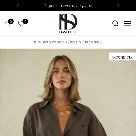
חזרה למעלה
Skip to Conten
הקולקציה החדשה כבר כאן 🤍
משלוח
0
0
הרשימה של
עמוד הבית
/
חולצות
/ מכופתרת מלאני-חום
אזל מהמלאי