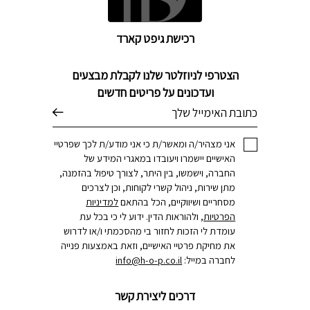
רכישת גיפט קארד
הצטרפי לניוזלטר שלנו לקבלת מבצעים
ועדכונים על פריטים חדשים
דוא׳׳ל
אני מצהיר/ה ומאשר/ת כי אני מודע/ת לכך שפרטיי
האישיים יישמרו ויעובדו במאגרי המידע של
החברה, וישמשו, בין היתר, לצורך טיפול בהזמנה,
מתן שירות, ניהול קשרי לקוחות, וכן לצרכים
מסחריים ושיווקיים, הכל בהתאם
למדיניות
הפרטיות
, ולהוראות הדין. ידוע לי כי בכל עת
עומדת לי הזכות לחזור בי מהסכמתי ו/או לדרוש
את מחיקת פרטיי האישיים, וזאת באמצעות פנייה
לחברה במייל:
info@h-o-p.co.il
דרכים ליצירת קשר