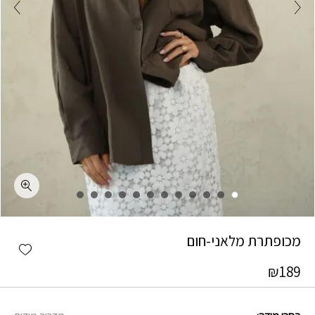
כמות מכופתרת מלאני-חום
מכופתרת מלאני-חום
shlist
₪
189