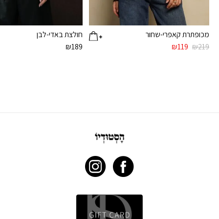
מכופתרת קאפרי-שחור
חולצת באדי-לבן
המחיר
המחיר
₪
189
₪
119
₪
219
המקורי
הנוכחי
היה:
הוא:
₪119.
₪219.