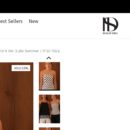
חזרה למעלה
Skip to Conten
משלוחים חינם ברכישה מעל 499 ש"ח
est Sellers
New
עמוד הבית
/
Late Summer
/ טופ ורונ
‫15% הנחה