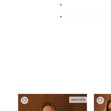
Add wishlist
Add wishlist
‫15% הנחה