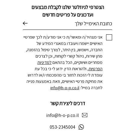
הצטרפי לניוזלטר שלנו לקבלת מבצעים
ועדכונים על פריטים חדשים
דוא׳׳ל
אני מצהיר/ה ומאשר/ת כי אני מודע/ת לכך שפרטיי
האישיים יישמרו ויעובדו במאגרי המידע של
החברה, וישמשו, בין היתר, לצורך טיפול בהזמנה,
מתן שירות, ניהול קשרי לקוחות, וכן לצרכים
מסחריים ושיווקיים, הכל בהתאם
למדיניות
הפרטיות
, ולהוראות הדין. ידוע לי כי בכל עת
עומדת לי הזכות לחזור בי מהסכמתי ו/או לדרוש
את מחיקת פרטיי האישיים, וזאת באמצעות פנייה
לחברה במייל:
info@h-o-p.co.il
דרכים ליצירת קשר
info@h-o-p.co.il
053-2345004