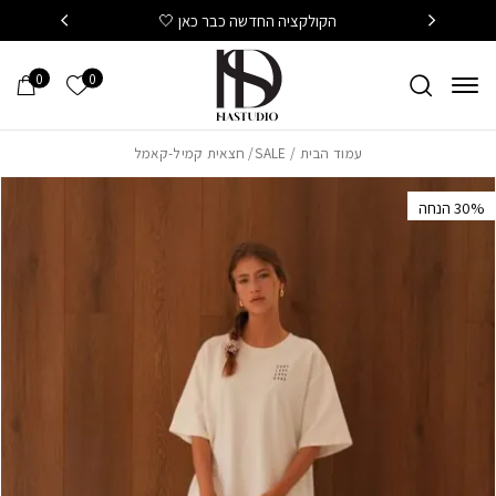
חזרה למעלה
Skip to Conten
הקולקציה החדשה כבר כאן 🤍
משלוח
0
0
הרשימה של
עמוד הבית
/
SALE
/ חצאית קמיל-קאמל
‫30% הנחה