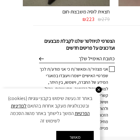
חצאית לוסיה משבצות-חום
המחיר
המחיר
₪
223
₪
279
המקורי
הנוכחי
היה:
הוא:
₪223.
₪279.
הצטרפי לניוזלטר שלנו לקבלת מבצעים
ועדכונים על פריטים חדשים
דוא׳׳ל
אני מצהיר/ה ומאשר/ת כי אני מודע/ת לכך
שפרטיי האישיים יישמרו ויעובדו במאגרי
המידע של החברה, וישמשו, בין היתר,
לצורך טיפול בהזמנה, מתן שירות, ניהול
קשרי לקוחות, וכן לצרכים מסחריים
באתר זה נעשה שימוש בקבצי עוגיות (cookies)
ושיווקיים, הכל בהתאם
למדיניות הפרטיות
,
ובטכנולוגיות מעקב אחרות בהתאם
למדיניות
ולהוראות הדין. ידוע לי כי בכל עת עומדת לי
הפרטיות
המשך גלישתך באתר מהווה הסכמה
הזכות לחזור בי מהסכמתי ו/או לדרוש את
לשימוש זה
מחיקת פרטיי האישיים, וזאת באמצעות
פנייה לחברה במייל:
info@h-o-p.co.il
פתח סרג
מאושר