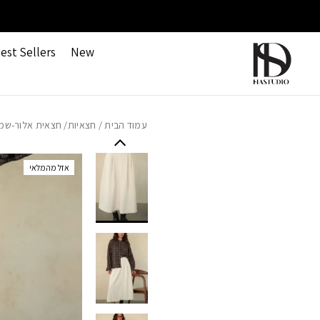
חזרה למעלה
Skip to Conten
משלוחים חינם ברכישה מעל 499 ש"ח
est Sellers
New
עמוד הבית
/
חצאיות
/ חצאית אלור-שמ
אזל מהמלאי