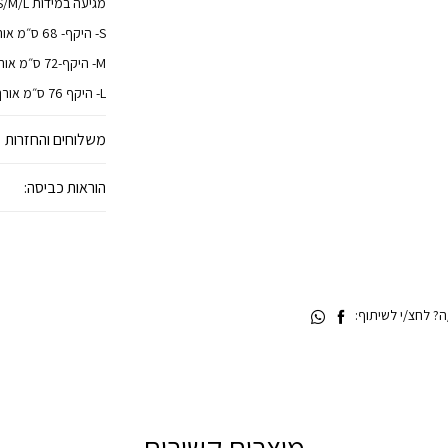
מגיעה במידות S/M/L
S- היקף- 68 ס״מ אורך- 84 ס״מ
M- היקף-72 ס״מ אורך-86 ס״מ
L- היקף 76 ס״מ אורך- 88 ס״מ
משלוחים והחזרות
הוראות כביסה:
 לחצ/י לשיתוף:
מוצרים קשורים