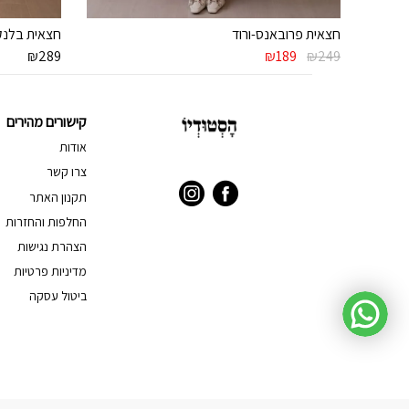
חצאית פרובאנס-ורוד
חצאית בלנק
המחיר
המחיר
₪
289
₪
189
₪
249
המקורי
הנוכחי
היה:
הוא:
₪189.
₪249.
קישורים מהירים
אודות
צרו קשר
תקנון האתר
החלפות והחזרות
הצהרת נגישות
מדיניות פרטיות
ביטול עסקה