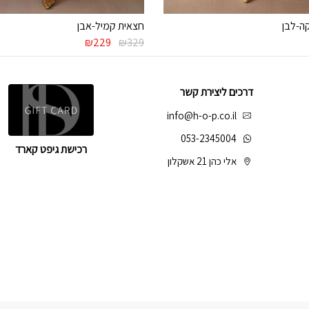
ה-לבן
חצאית קמיל-אבן
המחיר
המחיר
₪
229
₪
329
המקורי
הנוכחי
היה:
הוא:
₪229.
₪329.
דרכים ליצירת קשר
info@h-o-p.co.il
053-2345004
רכישת גיפט קארד
אלי כהן 21 אשקלון