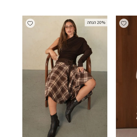
Add wishlist
Add wishlist
‫20% הנחה