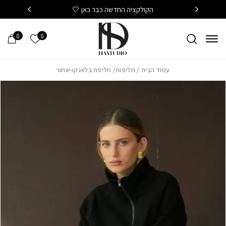
חזרה למעלה
Skip to Conten
הקולקציה החדשה כבר כאן 🤍
משלוח
0
0
הרשימה של
עמוד הבית
/
חליפות
/ חליפת בלאנקו-שחור