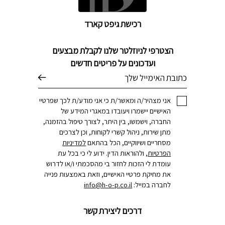
רכישת גיפט קארד
הצטרפי לניוזלטר שלנו לקבלת מבצעים
ועדכונים על פריטים חדשים
דוא׳׳ל
אני מצהיר/ה ומאשר/ת כי אני מודע/ת לכך שפרטיי
האישיים יישמרו ויעובדו במאגרי המידע של
החברה, וישמשו, בין היתר, לצורך טיפול בהזמנה,
מתן שירות, ניהול קשרי לקוחות, וכן לצרכים
מסחריים ושיווקיים, הכל בהתאם
למדיניות
הפרטיות
, ולהוראות הדין. ידוע לי כי בכל עת
עומדת לי הזכות לחזור בי מהסכמתי ו/או לדרוש
את מחיקת פרטיי האישיים, וזאת באמצעות פנייה
לחברה במייל:
info@h-o-p.co.il
דרכים ליצירת קשר