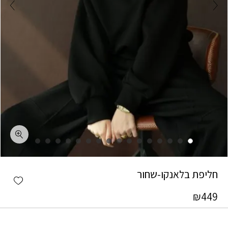
כמות חליפת בלאנקו-שחור
חליפת בלאנקו-שחור
shlist
₪
449