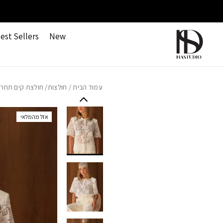
חזרה למעלה
Skip to Conten
משלוחים חינם ברכישה מעל 499 ש"ח
est Sellers
New
עמוד הבית
/
חולצות
/ חולצת קים תחרה
אזל מהמלאי