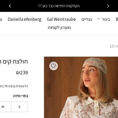
כמות חולצת קים תחרה-
הקולקציה החדשה כבר כאן 🤍
B
ביגוד
נעליים
Gal Weintraube
Daniella efenberg
hu
מועדון לקוחות
-לבן
חולצת קים 
Add wishlist
₪
239
הדוגמנית בגובה 1.70 ולובשת מידה S
בחרי מידה
M
S