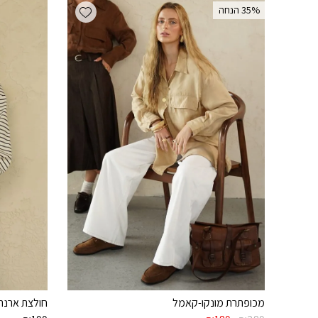
Add wishlist
‫35% הנחה
מכופתרת מונקו-קאמל
חולצת ארנה