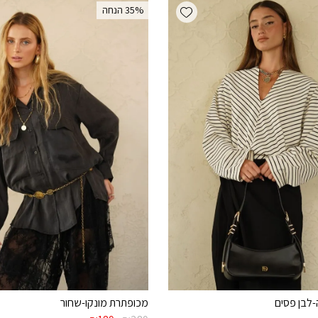
Add wishlist
‫35% הנחה
-לבן פסים
מכופתרת מונקו-שחור