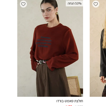
Add wishlist
Add wishlist
‫53% הנחה
חולצת סאמט-בורדו