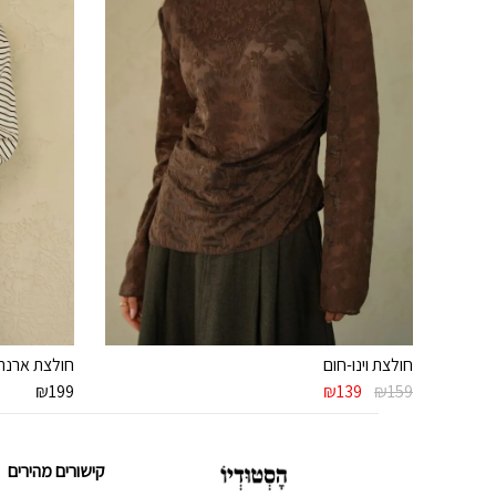
חולצת וינו-חום
חולצת ארנה
המחיר
המחיר
₪
199
₪
139
₪
159
המקורי
הנוכחי
היה:
הוא:
₪139.
₪159.
קישורים מהירים