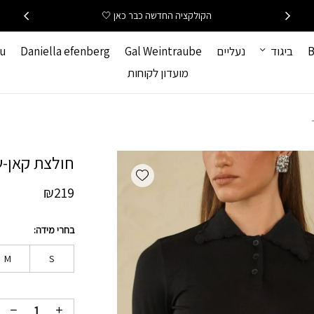
כמות חולצת קאן-שחור
הקולקציה החדשה כבר כאן 🤍
B
ביגוד
נעליים
Gal Weintraube
Daniella efenberg
hu
מועדון לקוחות
חולצת קאן-
Add wishlist
₪
219
בחרי מידה
M
S