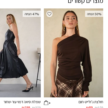
מוצרים קשורים
Add wishlist
‫50% הנחה
‫47% הנחה
חולצת ג’ולייט-חום
שמלת סיאה דמוי עור-שחור
המחיר
המחיר
המחיר
המחיר
₪
199
₪
379
₪
89
₪
179