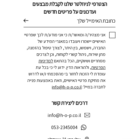
הצטרפי לניוזלטר שלנו לקבלת מבצעים
ועדכונים על פריטים חדשים
דוא׳׳ל
אני מצהיר/ה ומאשר/ת כי אני מודע/ת לכך שפרטיי
האישיים יישמרו ויעובדו במאגרי המידע של
החברה, וישמשו, בין היתר, לצורך טיפול בהזמנה,
מתן שירות, ניהול קשרי לקוחות, וכן לצרכים
מסחריים ושיווקיים, הכל בהתאם
למדיניות
הפרטיות
, ולהוראות הדין. ידוע לי כי בכל עת
עומדת לי הזכות לחזור בי מהסכמתי ו/או לדרוש
את מחיקת פרטיי האישיים, וזאת באמצעות פנייה
לחברה במייל:
info@h-o-p.co.il
דרכים ליצירת קשר
info@h-o-p.co.il
053-2345004