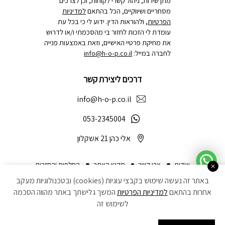
מתן שירות, ניהול קשרי לקוחות, וכן לצרכים
מסחריים ושיווקיים, הכל בהתאם
למדיניות
הפרטיות
, ולהוראות הדין. ידוע לי כי בכל עת
עומדת לי הזכות לחזור בי מהסכמתי ו/או לדרוש
את מחיקת פרטיי האישיים, וזאת באמצעות פנייה
לחברה במייל:
info@h-o-p.co.il
דרכים ליצירת קשר
info@h-o-p.co.il
053-2345004
אלי כהן 21 אשקלון
אודות
צרו קשר
תקנון האתר
החלפות והחזרות
באתר זה נעשה שימוש בקבצי עוגיות (cookies) ובטכנולוגיות מעקב
הצהרת נגישות
מדיניות פרטיות
ביטול עסקה
אחרות בהתאם
למדיניות הפרטיות
המשך גלישתך באתר מהווה הסכמה
לשימוש זה
Developed by Matat Technologies ltd