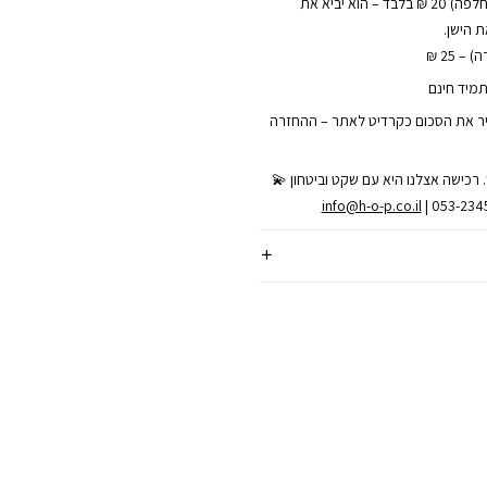
• שליח עד הבית (להחלפה) 20 ₪ בלבד – הוא יביא את
 הישן.
– 25 ₪
תמיד חינם
ר את הסכום כקרדיט לאתר – ההחזרה
 רכישה אצלנו היא עם שקט וביטחון 💫
info@h-o-p.co.il
| 053-23