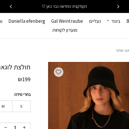
כמות חולצת לוגאנו-שחו
הקולקציה החדשה כבר כאן 🤍
B
ביגוד
נעליים
Gal Weintraube
Daniella efenberg
hu
מועדון לקוחות
נו-שחור
חולצת לוגאנ
Add wishlist
₪
199
בחרי מידה
M
S