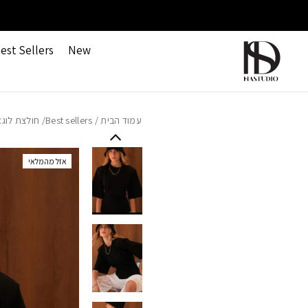
חזרה למעלה
Skip to Conten
משלוחים חינם ברכישה מעל 499 ש"ח
est Sellers
New
עמוד הבית
/
Best sellers
/ חולצת לוגא
אזל מהמלאי