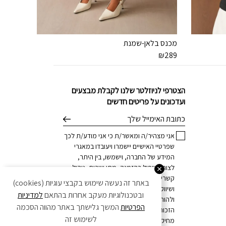
מכנס בלאן-שמנת
₪
289
הצטרפי לניוזלטר שלנו לקבלת מבצעים
ועדכונים על פריטים חדשים
דוא׳׳ל
אני מצהיר/ה ומאשר/ת כי אני מודע/ת לכך
שפרטיי האישיים יישמרו ויעובדו במאגרי
המידע של החברה, וישמשו, בין היתר,
לצורך טיפול בהזמנה, מתן שירות, ניהול
קשרי לקוחות, וכן לצרכים מסחריים
באתר זה נעשה שימוש בקבצי עוגיות (cookies)
ושיווקיים, הכל בהתאם
למדיניות הפרטיות
,
ובטכנולוגיות מעקב אחרות בהתאם
למדיניות
ולהוראות הדין. ידוע לי כי בכל עת עומדת לי
הפרטיות
המשך גלישתך באתר מהווה הסכמה
הזכות לחזור בי מהסכמתי ו/או לדרוש את
לשימוש זה
מחיקת פרטיי האישיים, וזאת באמצעות