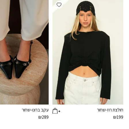
Add wishlist
חולצת רוז-שחור
עקב ברונו-שחור
₪
289
₪
199