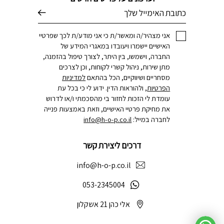
דוא׳׳ל
אני מצהיר/ה ומאשר/ת כי אני מודע/ת לכך שפרטיי
האישיים יישמרו ויעובדו במאגרי המידע של
החברה, וישמשו, בין היתר, לצורך טיפול בהזמנה,
מתן שירות, ניהול קשרי לקוחות, וכן לצרכים
מסחריים ושיווקיים, הכל בהתאם
למדיניות
הפרטיות
, ולהוראות הדין. ידוע לי כי בכל עת
עומדת לי הזכות לחזור בי מהסכמתי ו/או לדרוש
את מחיקת פרטיי האישיים, וזאת באמצעות פנייה
לחברה במייל:
info@h-o-p.co.il
דרכים ליצירת קשר
info@h-o-p.co.il
053-2345004
אלי כהן 21 אשקלון