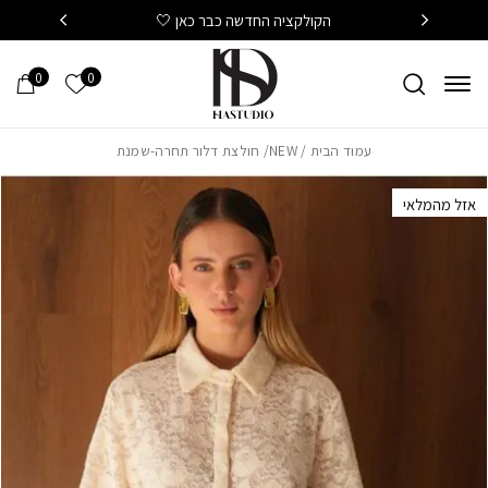
חזרה למעלה
Skip to Conten
הקולקציה החדשה כבר כאן 🤍
משלוח
0
0
הרשימה של
עמוד הבית
/
NEW
/ חולצת דלור תחרה-שמנת
אזל מהמלאי