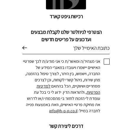
רכישת גיפט קארד
הצטרפי לניוזלטר שלנו לקבלת מבצעים
ועדכונים על פריטים חדשים
דוא׳׳ל
אני מצהיר/ה ומאשר/ת כי אני מודע/ת לכך שפרטיי
האישיים יישמרו ויעובדו במאגרי המידע של
החברה, וישמשו, בין היתר, לצורך טיפול בהזמנה,
מתן שירות, ניהול קשרי לקוחות, וכן לצרכים
מסחריים ושיווקיים, הכל בהתאם
למדיניות
הפרטיות
, ולהוראות הדין. ידוע לי כי בכל עת
עומדת לי הזכות לחזור בי מהסכמתי ו/או לדרוש
את מחיקת פרטיי האישיים, וזאת באמצעות פנייה
לחברה במייל:
info@h-o-p.co.il
דרכים ליצירת קשר