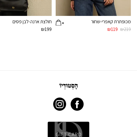
מכופתרת קאפרי-שחור
חולצת ארנה-לבן פסים
המחיר
המחיר
₪
199
₪
119
₪
219
המקורי
הנוכחי
היה:
הוא:
₪119.
₪219.