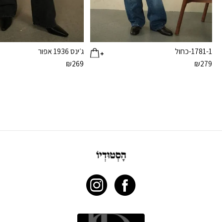
1781-1-כחול
ג׳ינס 1936 אפור
₪
269
₪
279