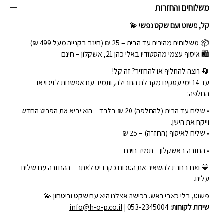
משלוחים והחזרות
קל, פשוט ועם שקט נפשי 💫
📦 משלוחים מהירים עד הבית – 25 ₪ (חינם בקנייה מעל 499 ₪)
🛍 איסוף עצמי מהסטודיו באלי כהן 21, אשקלון – חינם
🔄 רוצה להחליף או להחזיר? זה קל!
עד 14 ימי עסקים מקבלת החבילה, ותמיד עם אפשרות לזיכוי או
החלפה:
• שליח עד הבית (להחלפה) 20 ₪ בלבד – הוא יביא את הפריט החדש
וייקח את הישן.
• שליח לאיסוף (החזרה) – 25 ₪
• החזרה באשקלון – תמיד חינם
💛 ואם בחרת להשאיר את הסכום כקרדיט לאתר – ההחזרה עם שליח
עלינו.
פשוט, בלי כאבי ראש. רכישה אצלנו היא עם שקט וביטחון 💫
שירות לקוחות:
| 053-2345004
info@h-o-p.co.il