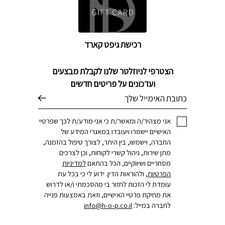
רכישת גיפט קארד
הצטרפי לניוזלטר שלנו לקבלת מבצעים
ועדכונים על פריטים חדשים
דוא׳׳ל
אני מצהיר/ה ומאשר/ת כי אני מודע/ת לכך שפרטיי
האישיים יישמרו ויעובדו במאגרי המידע של
החברה, וישמשו, בין היתר, לצורך טיפול בהזמנה,
מתן שירות, ניהול קשרי לקוחות, וכן לצרכים
מסחריים ושיווקיים, הכל בהתאם
למדיניות
הפרטיות
, ולהוראות הדין. ידוע לי כי בכל עת
עומדת לי הזכות לחזור בי מהסכמתי ו/או לדרוש
את מחיקת פרטיי האישיים, וזאת באמצעות פנייה
לחברה במייל:
info@h-o-p.co.il