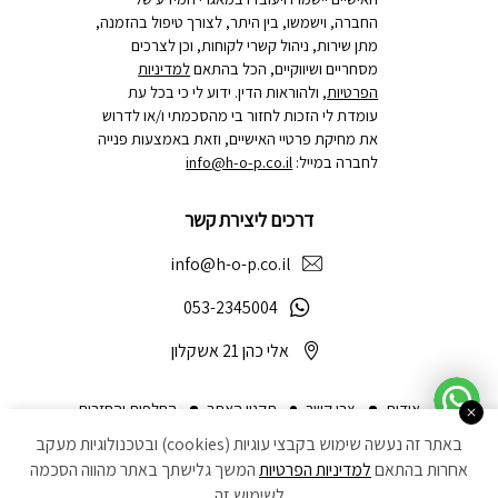
החברה, וישמשו, בין היתר, לצורך טיפול בהזמנה,
מתן שירות, ניהול קשרי לקוחות, וכן לצרכים
מסחריים ושיווקיים, הכל בהתאם
למדיניות
הפרטיות
, ולהוראות הדין. ידוע לי כי בכל עת
עומדת לי הזכות לחזור בי מהסכמתי ו/או לדרוש
את מחיקת פרטיי האישיים, וזאת באמצעות פנייה
לחברה במייל:
info@h-o-p.co.il
דרכים ליצירת קשר
info@h-o-p.co.il
053-2345004
אלי כהן 21 אשקלון
אודות
צרו קשר
תקנון האתר
החלפות והחזרות
באתר זה נעשה שימוש בקבצי עוגיות (cookies) ובטכנולוגיות מעקב
הצהרת נגישות
מדיניות פרטיות
ביטול עסקה
אחרות בהתאם
למדיניות הפרטיות
המשך גלישתך באתר מהווה הסכמה
לשימוש זה