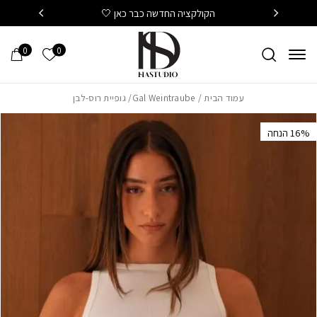
חזרה למעלה
Skip to Conten
הקולקציה החדשה כבר כאן 🤍
משלוח
0
0
הרשימה של
עמוד הבית
/
Gal Weintraube
/ גופיית רוס-לבן
‫16% הנחה