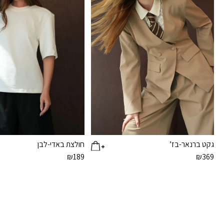
גקט ברנאר-בז’
חולצת באדי-לבן
₪
189
₪
369