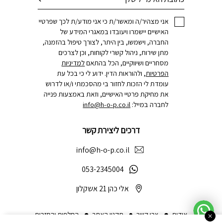
אני מצהיר/ה ומאשר/ת כי אני מודע/ת לכך שפרטיי
האישיים יישמרו ויעובדו במאגרי המידע של
החברה, וישמשו, בין היתר, לצורך טיפול בהזמנה,
מתן שירות, ניהול קשרי לקוחות, וכן לצרכים
מסחריים ושיווקיים, הכל בהתאם
למדיניות
הפרטיות
, ולהוראות הדין. ידוע לי כי בכל עת
עומדת לי הזכות לחזור בי מהסכמתי ו/או לדרוש
את מחיקת פרטיי האישיים, וזאת באמצעות פנייה
לחברה במייל:
info@h-o-p.co.il
דרכים ליצירת קשר
info@h-o-p.co.il
053-2345004
אלי כהן 21 אשקלון
אודות
צרו קשר
תקנון האתר
החלפות והחזרות