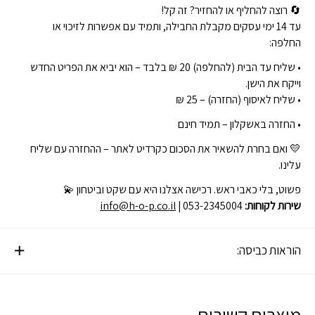
🔄 רוצה להחליף או להחזיר? זה קל!
עד 14 ימי עסקים מקבלת החבילה, ותמיד עם אפשרות לזיכוי או
החלפה:
• שליח עד הבית (להחלפה) 20 ₪ בלבד – הוא יביא את הפריט החדש
וייקח את הישן.
• שליח לאיסוף (החזרה) – 25 ₪
• החזרה באשקלון – תמיד חינם
💛 ואם בחרת להשאיר את הסכום כקרדיט לאתר – ההחזרה עם שליח
עלינו.
פשוט, בלי כאבי ראש. רכישה אצלנו היא עם שקט וביטחון 💫
שירות לקוחות:
| 053-2345004
info@h-o-p.co.il
הוראות כביסה: