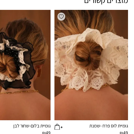
מוצרים קשורים
Add wishlist
גומיית לוס פרח -שמנת
גומיית בלום-שחור לבן
₪
49
₪
49