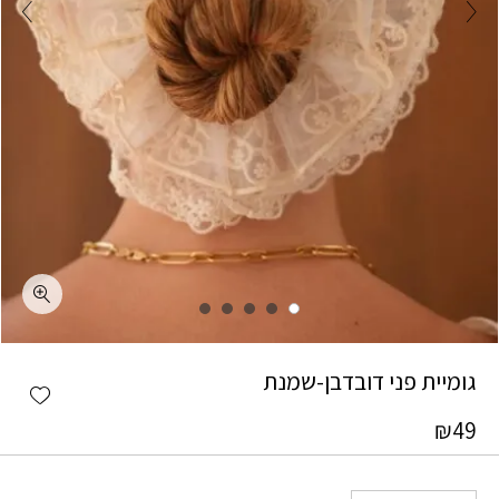
כמות גומיית פני דובדבן-שמנת
גומיית פני דובדבן-שמנת
shlist
₪
49