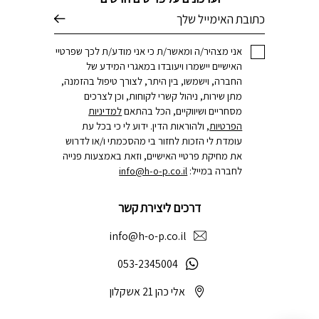
דוא׳׳ל
אני מצהיר/ה ומאשר/ת כי אני מודע/ת לכך שפרטיי
האישיים יישמרו ויעובדו במאגרי המידע של
החברה, וישמשו, בין היתר, לצורך טיפול בהזמנה,
מתן שירות, ניהול קשרי לקוחות, וכן לצרכים
מסחריים ושיווקיים, הכל בהתאם
למדיניות
הפרטיות
, ולהוראות הדין. ידוע לי כי בכל עת
עומדת לי הזכות לחזור בי מהסכמתי ו/או לדרוש
את מחיקת פרטיי האישיים, וזאת באמצעות פנייה
לחברה במייל:
info@h-o-p.co.il
דרכים ליצירת קשר
info@h-o-p.co.il
053-2345004
אלי כהן 21 אשקלון