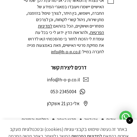
אני מצהיר/ה ומאשר/ת כי אני מודע/ת לכך שפרטיי
האישיים יישמרו ויעובדו במאגרי המידע של
החברה, וישמשו, בין היתר, לצורך טיפול בהזמנה,
מתן שירות, ניהול קשרי לקוחות, וכן לצרכים
מסחריים ושיווקיים, הכל בהתאם
למדיניות
הפרטיות
, ולהוראות הדין. ידוע לי כי בכל עת
עומדת לי הזכות לחזור בי מהסכמתי ו/או לדרוש
את מחיקת פרטיי האישיים, וזאת באמצעות פנייה
לחברה במייל:
info@h-o-p.co.il
דרכים ליצירת קשר
info@h-o-p.co.il
053-2345004
אלי כהן 21 אשקלון
אודות
צרו קשר
תקנון האתר
החלפות והחזרות
באתר זה נעשה שימוש בקבצי עוגיות (cookies) ובטכנולוגיות מעקב
הצהרת נגישות
מדיניות פרטיות
ביטול עסקה
אחרות בהתאם
למדיניות הפרטיות
המשך גלישתך באתר מהווה הסכמה