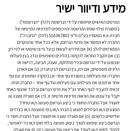
מידע ודיוור ישיר
הפרטים האישיים שיימסרו על ידי הנרשמת (להלן: “הנרשמת”)
במסגרת מילוי טופס ההרשמה יהיו כפופים למדיניות הפרטיות של
חברת א.א הסטודיו בע”מ ח”פ 516367802 (להלן: “החברה”):
החברה לא תמסור את פרטיי הנרשם, אלא בכל אחד מהמקרים
המפורטים להלן: (א) אם תידרש לעשות כן על פי צו שיפוטי או לפי דין;
(ב) אם תקבל התראה לנקיטה בהליכים משפטיים נגדה בגין פעולות
שבוצעו על ידי הנרשם ובכל מחלוקת, טענה, תביעה, דרישה או
הליכים משפטיים, אם יהיו, בין הנרשם לבין חברה; (ג) אם תארגן
החברה את פעילותה במסגרת גוף אחר- וכן במקרה שתתמזג עם גוף
אחר או תמזג את פעילותה עם פעילותו של גוף אחר – החברה תהיה
זכאית להעביר לגוף האחר הנ”ל את פרטי הנרשם ובלבד שהגוף האחר
יקבל על עצמו את הוראות מדיניות פרטיות זו. (ד) אם תועלה טענה או
יתעורר אצל החברה החשד כי ביצע הנרשם מעשה ו/או מחדל
הפוגעים ו/או העלולים לפגוע בחברה ו/או במי מטעמה ו/או בצדדים
שלישיים כלשהם. (ה) אם תועלה טענה או יתעורר אצל החברה חשד כי
הנרשם ביצע שימוש לצורך ביצוע מעשה בלתי חוקי ו/או כדי לאפשר,
להקל, לסייע ו/או לעודד את ביצועו של מעשה כזה; (ו) אם תועלה