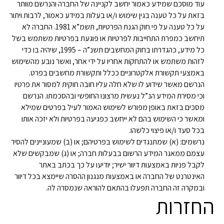
עוד מוסכם שמידע כאמור יחשב לקניינה של החברה והנרשם מוותר
בזאת על כל טענה בגין שימוש ו/או בעלות במידע כאמור, לרבות ויתור
על כל טענה על פי חוק הגנת הפרטיות, תשמ”א 1981. החברה לא
תיחשב כמפרת התחייבות לפרטיות או פוגעת בפרטיות משתמש בשל
כל מידע, כהגדרתו בחוק המחשבים תשנ”ה – 1995, שיהיה בו כדי
לזהות משתמש או להתחקות אחריו על ידי אחר, ואשר נובע מהשימוש
באמצעי תקשורת אלקטרוניים ככלל ותקשורת מחשבים בפרט.
הנרשם מאשר שידוע לו שלא חלה עליו חובה חוקית למסור את פרטיו
וכי מסירת המידע הנ”ל נעשית מרצונו החופשי ובהסכמתו. הנרשם
מסכים בזאת באופן מפורש לשימוש האמור לעיל בפרטים שמילא
ומאשר כי השימוש בהם לא ייחשב כפגיעה בפרטיות ולא יזכה אותו
בכל סעד ו/או פיצוי כלשהו.
נרשמים: (א) שמתנגדים לשימוש בפרטיהם; או (ב) שמעוניינים להסיר
עצמם ממאגר המידע הרשום בבעלות חברה; או (ג) שמבקשים שלא
לקבל פניות באמצעות דיוור ישיר; יודיעו על כך בכתב באתר
האינטרנט של החברה או באמצעות מנגנון ההסרה שיימצא בכל דיוור
ובמקרה זה החברה תפעלו בהתאם להוראה שנמסרה לה.
החזרות