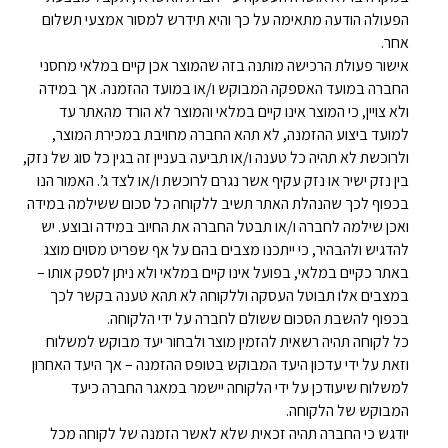
הפעולה הודעה מתאימה על כך והיא תידרש למסור אמצעי תשלום
אחר.
אישור פעולת הרכישה מותנה בזה שהמוצר אכן קיים במלאי מחסני
החברה במועד האספקה המבוקש ו/או במועד ההזמנה. אך במידה
ולא צויין, כי המוצר אינו קיים במלאי והמוצר לא הורד מהאתר עד
למועד ביצוע ההזמנה, לא תהא החברה מחויבת במכירת המוצר,
ולרוכשת לא תהיה כל טענה ו/או תביעה בעניין זה בגין כל סוג של נזק,
בין נזק ישיר או נזק עקיף אשר נגרם לרוכשת ו/או לצד ג’. האמור הנו
בכפוף לכך שהנהלת האתר תשיב ללקוחה כל סכום ששילמה במידה
ואכן שילמה לחברה ו/או תבטל החברה את החיוב במידה ובוצע. יש
להדגיש ולהבהיר, כי ייתכנו מצבים בהם על אף שפריט מסוים מוצג
באתר כקיים במלאי, בפועל אינו קיים במלאי ולא ניתן לספק אותו –
במצבים אלו תבוטל העסקה וללקוחה לא תהא טענה בקשר לכך
בכפוף להשבת הסכום ששולם לחברה על ידי הלקוחה.
כל לקוחה תהיה רשאית להזמין מוצר ולבחור יעד מבוקש למשלוח
וזאת על ידי עדכון היעד המבוקש בטופס ההזמנה – אך היעד האחרון
למשלוח שיעודכן על ידי הלקוחה יישמר במאגר החברה כיעד
המבוקש של הלקוחה.
יודגש כי החברה תהיה זכאית שלא לאשר הזמנה של לקוחה מכל