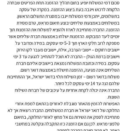
סכום דמי המשלוח יופיע בתום תהליך ההזמנה תחת הפריטים שבחרה
הלקוחה לרכוש וייגבה בעת ביצוע ההזמנה. במקרה של עסקה
בתשלומים, ייתכן ודמי המשלוח ייגבו במסגרת התשלום הראשון.
במשלוחים באמצעות שליחים יבוצע תיאום מראש, טרם מסירת
ההזמנה. החברה מתחייבת לארוז ולהוציא למשלוח את ההזמנות תוך
יומיים ליעד המבוקש. ההזמנות ישלחו באמצעות חברת שליחים אשר
מספקת לרוב חלקי הארץ תוך 5-3 ימי עסקים. במידה ומדובר על
יישובים רחוקים – יישובי הערבה, אילת, יישובים מעבר לקו הירוק
ויישובים ברמת הגולן – החברה לא תוכל להתחייב להגעה עד 3 ימי
עסקים. במידה וכתובת המשלוח נמצאת ביישובים אליהם חברת
השליחים אינה מגיעה, ההזמנה תישלח באמצעות דואר רשום.
משלוח בדואר רשום – זמן השילוח תלוי בדואר ישראל, אך ההתחייבות
שלהם הנה עד 14 ימי עסקים לכל היותר.
החברה אינה יכולה לקחת אחריות על עיכובים של חברות השילוח
השונות.
האפשרות להזמין מהאתר מוגבלת לאזורים בהתאם למפת אזורי
החלוקה של דואר ישראל או חברת המשלוחים. החברה רשאית אך לא
מתחייבת לספק את השירות גם אל מחוץ לאזורי החלוקה, בתיאום
טלפוני מראש. לכן גם אם הזמנה כזו התקבלה ונקלטה במחשבי
האתר, לא תהיה חייבת החברה לספקה.