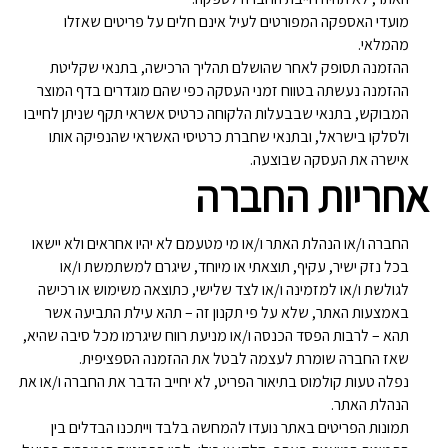
מועדי האספקה המפורטים לעיל אינם חלים על פריטים שאזלו
מהמלאי.
ההזמנה תסופק לאחר שהושלם תהליך הרכישה, בתנאי שקליטת
ההזמנה נעשתה בטווח זמני העסקה כפי שהם מוגדרים בדף המוצר
המבוקש, בתנאי שבבעלות הלקוחה כרטיס אשראי תקף שניתן לחייבו
ולסלקו בישראל, ובתנאי שחברת כרטיסי האשראי שהנפיקה אותו
אישרה את העסקה שבוצעה.
אחריות החברה
החברה ו/או הנהלת האתר ו/או מי מטעמם לא יהיו אחראים ולא יישאו
בכל נזק ישיר, עקיף, תוצאתי או מיוחד, שיגרם למשתמשת ו/או
לגולשת ו/או למזמינה ו/או לצד שלישי, כתוצאה משימוש או רכישה
באמצעות האתר, שלא על פי תקנון זה – תהא עילת התביעה אשר
תהא – לרבות הפסד הכנסה ו/או מניעת רווח שיגרמו מכל סיבה שהיא,
שאז החברה שומרת לעצמה לבטל את ההזמנה הספציפית.
נפלה טעות קולמוס בתיאור הפריט, לא יחייב הדבר את החברה ו/או את
הנהלת האתר.
תמונות הפריטים באתר נועדו להמחשה בלבד וייתכנו הבדלים בין