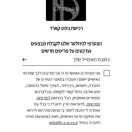
רכישת גיפט קארד
הצטרפי לניוזלטר שלנו לקבלת מבצעים
ועדכונים על פריטים חדשים
דוא׳׳ל
אני מצהיר/ה ומאשר/ת כי אני מודע/ת לכך שפרטיי
האישיים יישמרו ויעובדו במאגרי המידע של
החברה, וישמשו, בין היתר, לצורך טיפול בהזמנה,
מתן שירות, ניהול קשרי לקוחות, וכן לצרכים
מסחריים ושיווקיים, הכל בהתאם
למדיניות
הפרטיות
, ולהוראות הדין. ידוע לי כי בכל עת
עומדת לי הזכות לחזור בי מהסכמתי ו/או לדרוש
את מחיקת פרטיי האישיים, וזאת באמצעות פנייה
לחברה במייל:
info@h-o-p.co.il