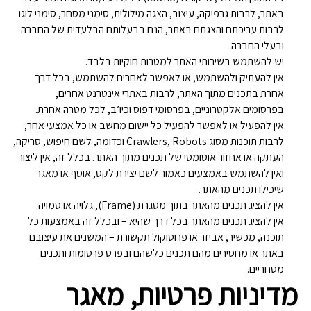
באתר, לרבות גרפיקה, עיצוב, הצגה מילולית, סימני מסחר, סימני לוגו
לרבות עריכתם והצגתם באתר, הנם בבעלותם הבלעדית של החברה
ובעלי החברה.
יש להשתמש בשירותי האתר למטרות חוקיות בלבד.
אין להעתיק ולהשתמש, או לאפשר לאחרים להשתמש, בכל דרך
אחרת בתכנים מתוך האתר, לרבות באתרי אינטרנט אחרים,
בפרסומים אלקטרוניים, בפרסומי דפוס וכיו’ב, לכל מטרה אחרת.
אין להפעיל או לאפשר להפעיל כל יישום מחשב או כל אמצעי אחר,
לרבות תוכנות מסוג Crawlers, Robots וכדומה, לשם חיפוש, סריקה,
העתקה או אחזור אוטומטי של תכנים מתוך האתר. בכלל זה, אין ליצור
ואין להשתמש באמצעים כאמור לשם יצירת לקט, אוסף או מאגר
שיכילו תכנים מהאתר.
אין להציג תכנים מהאתר בתוך מסגרת (Frame), גלויה או סמויה.
אין להציג תכנים מהאתר בכל דרך שהיא – ובכלל זה באמצעות כל
תוכנה, מכשיר, אביזר או פרוטוקול תקשורת – המשנים את עיצובם
באתר או מחסירים מהם תכנים כלשהם ובפרט פרסומות ותכנים
מסחריים.
מדיניות פרטיות, מאגר