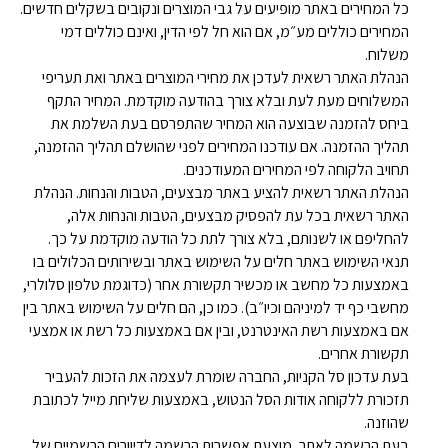
כל המחירים באתר מופיעים על גבי המוצרים ונקובים בשקלים חדשים.
המחירים כוללים מע״מ, אם הוא חל לפי הדין, ואינם כוללים דמי
משלוח.
הנהלת האתר רשאית לעדכן את מחירי המוצרים באתר ואת תעריפי
המשלוחים מעת לעת ובלא צורך בהודעה מוקדמת. המחיר התקף
ביחס להזמנה שבוצעה הוא המחיר שהתפרסם בעת השלמת את
תהליך ההזמנה. אם עודכנו המחירים לפני שהושלם תהליך ההזמנה,
תחויב הלקוחה לפי המחירים המעודכנים.
הנהלת האתר רשאית להציע באתר מבצעים, הטבות והנחות. הנהלת
האתר רשאית בכל עת להפסיק מבצעים, הטבות והנחות אלה,
להחליפם או לשנותם, בלא צורך לתת כל הודעה מוקדמת על כך.
תנאי השימוש באתר חלים על השימוש באתר ובשירותים הכלולים בו
באמצעות כל מחשב או מכשיר תקשורת אחר (כדוגמת טלפון סלולרי,
מחשבי כף יד למיניהם וכיו״ב). כמו כן, הם חלים על השימוש באתר בין
אם באמצעות רשת האינטרנט, ובין אם באמצעות כל רשת או אמצעי
תקשורת אחרים.
בעת עדכון סל הקניות, החברה שומרת לעצמה את הזכות להעביר
תזכורת ללקוחה אודות הסל הנטוש, באמצעות שליחת מייל לכתובת
שהוזנה.
בעת הרשמה לאתר, מוצעת אפשרות הרשמה לדיוורים הרשמיים של