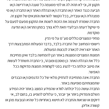
תקנון זה, וכי לא תהיה לה או למי מטעמה כל טענה ו/או דרישה ו/או
תביעה כנגד האתר ו/או החברה ו/או הנהלת האתר ו/או החברה ו/או מי
ממנהליה ו/או עובדיה, בכל הקשור להוראות והתנאים של תקנון זה.
החברה שומרת לעצמה את הזכות לשנות את התקנון מפעם לפעם על
פי שיקול דעתה הבלעדי וזאת ללא צורך במתן התראה ו/או הודעה
מוקדמת.
מחירי המוצרים כוללים מע״מ על פי הדין.
רישומי המחשב של החברה בלבד, בדבר הפעולות המתבצעות דרך
האתר יהוו ראיה לכאורה לנכונות הפעולות.
תמונות המוצרים המוצגות באתר הנן להמחשה בלבד ואינן מחייבות
כלל את הנהלת האתר. כן מוסכם ומובהר, כי החברה תשתדל לעשות
את מיטב יכולתה כדי להציג בפני לקוחותיה תמונות מדויקות ככל
האפשר.
החברה אינה מתחייבת להחזיק מלאי של כל הדגמים ו/או הבגדים
שתמונותיהם מופיעות באתר.
החברה עושה ככל יכולתה לוודא שהמידע המוצג באתר יהיה המידע
השלם והמדויק ביותר אך יובהר, כי עלולים להופיע בו, בתום לב, אי
דיוקים או שגיאות והחברה לא תישא באחריות כל שהיא הנובעת מהן או
קשורה אליהן.