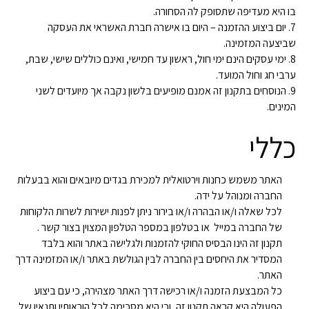
בו היא מעדיפה שתסופק לה הסחורה.
7. יום ביצוע ההזמנה – היום בו אישרה חברת האשראי את העסקה
שביצעה המזמינה.
8. ימי עסקים הינם ימי חול, ראשון עד חמישי, ואינם כוללים שישי, שבת,
ערבי חג וחול המועד.
9. הנוסחים בתקנון זה אמנם מופיעים בלשון נקבה אך מיועדים לשני
המינים.
כללי
האתר משמש כחנות וירטואלית למכירת בגדים מיובאים והוא בבעלות
החברה ומנוהל על ידה.
לכל שאלה ו/או הבהרה ו/או בירור ניתן לפנות ישירות לשרות הלקוחות
של החברה במייל או בטלפון במספר הטלפון המצוין בצור קשר .
תקנון זה הינו הבסיס החוקי להזמנות ולגלישה באתר והוא בלבד
המסדיר את היחסים בין החברה לבין הגולשת באתר ו/או המזמינה דרך
האתר.
כל המבצעת הזמנה ו/או רכישה דרך האתר מצהירה, כי עם ביצוע
הפעולה היא קראה תקנון זה, וכי היא מסכימה לכל הוראותיו ותנאיו של