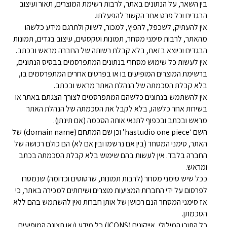
בין השאר, על הנתונים באתר, לרבות רשימת המוצרים, תאור ועיצוב
הבגדים וכל פרט אחר הקשור להפעלתו.
אין להעתיק, לשכפל, להפיץ, למכור, לשווק ולתרגם מידע כלשהו
מהאתר, לרבות סימני מסחר, תמונות וטקסטים, עיצוב בגדים, תמונות
הבגדים וכיוצא בזאת, בלא קבלת רשותה של החברה מראש ובכתב.
אין לעשות כל שימוש מסחרי בנתונים המתפרסמים בבסיס הנתונים,
ברשימת המוצרים המופיעים בו או בפרטים אחרים המתפרסמים בו,
בלא קבלת הסכמתה של הנהלת האתר מראש ובכתב.
אין להשתמש בנתונים כלשהם המתפרסמים לצורך הצגתם באתר או
בשירות אחר כלשהו, בלא לקבל את הסכמתה של הנהלת האתר
מראש ובכתב ובכפוף לתנאי אותה הסכמה (אם תינתן).
השם ‘hastudio one piece’ וכן שם המתחם (domain name) של
האתר, סימני המסחר (בין אם נרשמו ובין אם לא) הם כולם רכושה של
החברה בלבד. אין לעשות בהם שימוש בלא קבלת הסכמתה בכתב
ומראש.
ככל שיש סימני מסחר (לרבות תמונות, שרטוטים וכדומה) שנמסרו
לפרסום על ידי החברות המציעות מוצרים ושירותים למכירה באתר, כי
אז סימני המסחר הנם רכושן של אותן חברות ואין להשתמש בהם ללא
הסכמתן.
כל התוכן המילולי, אייקונים (ICONS) כל מידע ו/או תצוגה המופיעים