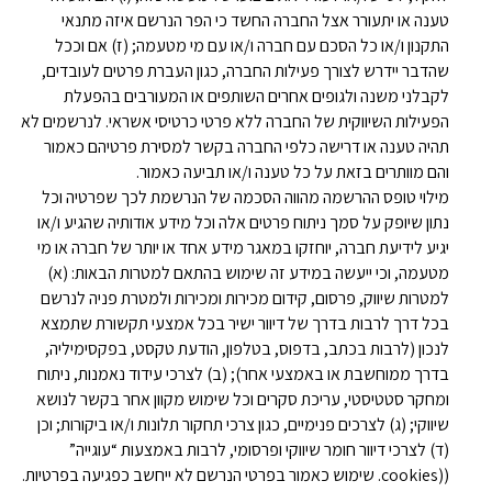
טענה או יתעורר אצל החברה החשד כי הפר הנרשם איזה מתנאי
התקנון ו/או כל הסכם עם חברה ו/או עם מי מטעמה; (ז) אם וככל
שהדבר יידרש לצורך פעילות החברה, כגון העברת פרטים לעובדים,
לקבלני משנה ולגופים אחרים השותפים או המעורבים בהפעלת
הפעילות השיווקית של החברה ללא פרטי כרטיסי אשראי. לנרשמים לא
תהיה טענה או דרישה כלפי החברה בקשר למסירת פרטיהם כאמור
והם מוותרים בזאת על כל טענה ו/או תביעה כאמור.
מילוי טופס ההרשמה מהווה הסכמה של הנרשמת לכך שפרטיה וכל
נתון שיופק על סמך ניתוח פרטים אלה וכל מידע אודותיה שהגיע ו/או
יגיע לידיעת חברה, יוחזקו במאגר מידע אחד או יותר של חברה או מי
מטעמה, וכי ייעשה במידע זה שימוש בהתאם למטרות הבאות: (א)
למטרות שיווק, פרסום, קידום מכירות ומכירות ולמטרת פניה לנרשם
בכל דרך לרבות בדרך של דיוור ישיר בכל אמצעי תקשורת שתמצא
לנכון (לרבות בכתב, בדפוס, בטלפון, הודעת טקסט, בפקסימיליה,
בדרך ממוחשבת או באמצעי אחר); (ב) לצרכי עידוד נאמנות, ניתוח
ומחקר סטטיסטי, עריכת סקרים וכל שימוש מקוון אחר בקשר לנושא
שיווקי; (ג) לצרכים פנימיים, כגון צרכי תחקור תלונות ו/או ביקורות; וכן
(ד) לצרכי דיוור חומר שיווקי ופרסומי, לרבות באמצעות “עוגייה”
((cookies. שימוש כאמור בפרטי הנרשם לא ייחשב כפגיעה בפרטיות.