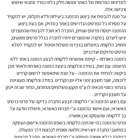
למדיניות הפרטיות של האתר ומהווה חלק בלתי נפרד מתנאי שימוש
ורכישה אלה.
על מנת להבטיח את ביצוע ההזמנה ביעילות וללא תקלות, יש להקפיד
על מסירת כל הפרטים הנדרשים באתר במדויק. אם בעת ביצוע
ההזמנה יימסרו פרטים שגויים, החברה לא תוכל להבטיח שהמוצרים
יגיעו ליעדם. במקרה שהמוצרים יחזרו לחברה בגלל פרטים מוטעים,
תחוייב הלקוחה בתשלום בגין דמי משלוח וטיפול. יש להקפיד למלא
פרטים מדויקים ועדכניים.
הזמנה כאורחת – קיימת אפשרות ללקוחה לבצע הזמנה באתר ללא
הרשמה. עם זאת, במידה והלקוחה ביצעה הזמנה כאורחת ולאחר מכן
ביקשה להחזיר את ההזמנה – על מנת שיתאפשר לרשום קרדיט
לזכותה, יווצר חשבון זמני אליו יוזן הקרדיט. במידה והלקוחה מעוניינת
בהחזר כספי וזכאית לו ע”פ תקנון משלוחים והחזרות, החזר שכזה יינתן
על חשבון הקרדיט.
עם ביצוע ההזמנה ע״י הלקוחה תבצע החברה בדיקה של פרטי כרטיס
האשראי, ועם אישור ההזמנה ע״י חברות האשראי, תישלח הודעה על
כך ללקוחה שהעסקה אכן אושרה.
פרטי ההזמנה כפי שהזינה הלקוחה בטופס ההזמנה ורישום העסקה
במחשבי החברה יהוו ראייה חלוטה וסופית לנכונות דרך הפעולה.
במקרה בו לא אושרה העסקה ע״י חברת האשראי, תקבל מבצעת