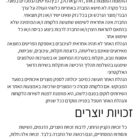
התמונות המוצגות באתר, חלקן או כולן, לבין הפריטים הנמכרים בפועל.
בכל מקרה לא תישא החברה באחריות כלשהי העולה על ערך
הבגד/מוצר הנרכש וכן בכל נזק שאינו ישיר ו/או נזק תוצאתי.
החברה אינה אחראית לשימוש שתעשה הלקוחה ו/או המזמינה שלא
בהתאם להוראות היצרן ו/או החברה לרבות ביצוע כביסה ו/או כל
שימוש אחר.
הנהלת האתר לא תהיה אחראית לעיכובים באספקת הפריטים כתוצאה
מאירועים שאינם בשליטתה, כדוגמת תקלות, עיכובים, שביתות,
אסונות טבע, תקלות במערכת המחשוב או במערכות הטלפונים
שיפגעו בהשלמת תהליך הרכישה או תקלות בשירות הדואר
האלקטרוני.
הנהלת האתר תעשה כמיטב יכולתה לספק מוצרים איכותיים במועד
המבוקש. אם הלקוחה סבורה כי המוצרים שרכשה באמצעות האתר או
השירותים לוקים בפגם כלשהו, היא מוזמנת לפנות לשירות הלקוחות
והנהלת האתר תטפל בפנייה מוקדם ככל שניתן.
זכויות יוצרים
כל זכויות הקניין הרוחני, לרבות זכויות היוצרים, הדגמים, השיטות
והסודות המסחריים, הנם רכושה של החברה בלבד. זכויות אלה חלות,