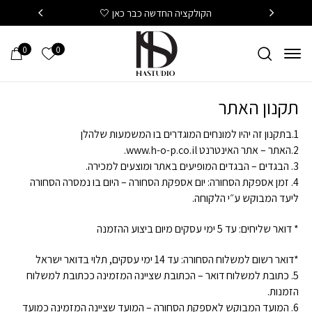
חזרה למעלה
Skip to Conten
הקולקציה החדשה כבר כאן 🤍
משלוח
0
0
הרשימה של
תקנון האתר
1.בתקנון זה יהיו למונחים המוגדרים בו המשמעות שלהלן
2.האתר – אתר האינטרנט www.h-o-p.co.il.
3. הבגדים – הבגדים המופיעים באתר ומוצעים למכירה.
4. זמן אספקת הסחורה: יום אספקת הסחורה – היום בו נמסרה הסחורה
ליעד המבוקש ע״י הלקוחה.
* דואר שליחים: עד 5 ימי עסקים מיום ביצוע ההזמנה
*דואר רשום למשלוח הסחורה: עד 14 ימי עסקים, תלוי בדואר ישראל
5. כתובת למשלוח דואר – הכתובת שציינה המזמינה ככתובת למשלוח
הזמנות.
6. המועד המבוקש לאספקת הסחורה – המועד שציינה המזמינה כמועד