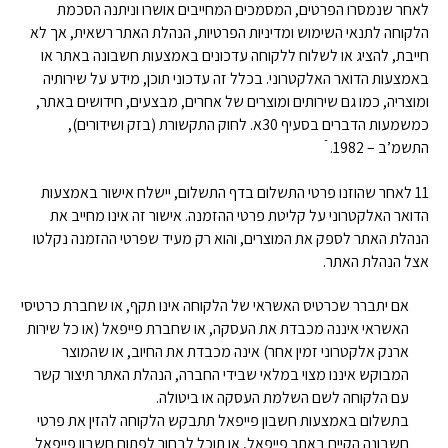
לאחר שנמסרו הפרטים, המסמכים המחייבים אושרו וניתנה הסכמת
הלקוחה לתנאי השימוש ומדיניות הפרטיות, הנהלת האתר רשאית, אך לא
חייבת, להציג או לשלוח ללקוחה עדכונים באמצעות חשבונה באתר או
באמצעות הדואר האלקטרוני. בכלל זה עדכוני תוכן, מידע על שירותיה
ומוצריה, כמו גם שירותים ומוצרים של אחרים, מבצעים, חידושים באתר,
כמשמעות הדברים בסעיף 30א. לחוק התקשורת (בזק ושידורים),
התשמ’ב – 1982. ֿ
11 לאחר שהוזנו פרטי התשלום בדף התשלום, יישלח אישור באמצעות
הדואר האלקטרוני על קליטת פרטי ההזמנה. אישור זה אינו מחייב את
הנהלת האתר לספק את המוצרים, והוא רק מעיד שפרטי ההזמנה נקלטו
אצל הנהלת האתר.
אם יתברר שכרטיס האשראי של הלקוחה אינו תקף, או שחברת כרטיסי
האשראי איננה מכבדת את העסקה, או שחברת פייפאל (או כל שירות
ארנק אלקטרוני זמין אחר) אינה מכבדת את החיוב, או שהמוצר
המבוקש איננו מצוי במלאי שבידי החברה, הנהלת האתר תיצור קשר
עם הלקוחה לשם השלמת העסקה או ביטולה.
בתשלום באמצעות חשבון פייפאל תתבקש הלקוחה להזין את פרטי
חשבונה הקיים באתר פייפאל, או תוכל לבחור לפתוח חשבון פייפאל