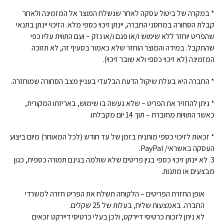
* במקרה של ביטול עסקה לאחר שנשלח המוצר אל המזמינה ולאחר
קבלת הסחורה במחסני החברה, יינתן זיכוי כספי מלא. הזיכוי יינתן בתנאי
שהפריט יוחזר ללא שימוש ו/או פגם ו/או נזק – ועם התווית עליו כפי
שהתקבל. במידה והמוצר הוחזר שלא כאמור בסעיף זה, לא תזוכה
המזמינה (לא זיכוי כספי ולא שובר זיכוי).
* החברה היא בעלת שיקול הדעת הבלעדי בעניין מצב הסחורה שמוחזרה.
* ניתן להחזיר את הפריט – שלא נעשה בו שימוש, באריזתו המקורית,
כאשר התוויות מחוברת – תוך 14 יום מקבלתו.
* זכאות לזיכוי כספי מותנית בזמן של עד חודש (לכל המאוחר) מיום ביצוע
העסקה באשראי/ PayPal.
3. לא יינתן זיכוי כספי בגין פריטים שלא שולמה בגינם תמורה כספית, כגון
מבצעים או מתנות.
אופן החזרת הפריטים – הלקוחה תשלח את הפריט חזרה למשרדי
החברה. באמצעות שליח, בעלות של 25 שקלים.
לא ניתן לזכות כרטיסי דיירקט, ולכן בעלי כרטיסי דיירקט זכאים