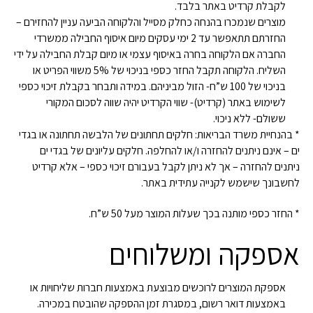
לקבלת קרדיט באתר בלבד.
מוצרים שנמכרו בהנחה כחלק מסייל והלקוחה הביעה עניין להחזירם –
החזרתם תתאפשר עד 2 ימי עסקים מיום איסוף החבילה ממשרדי
החברה אם הלקוחה בחרה באיסוף עצמי או מיום קבלת החבילה על ידי
השליח. הלקוחה תקבל החזר כספי בניכוי של 5% משווי הפריט או
בניכוי של 100 ש”ח- הזול מביניהם. במידה ותבחר בקבלת זיכוי כספי
לשימוש באתר (קרדיט)- שווי הקרדיט יהיה שווה לסכום המקורי
ששולם- ללא ניכוי.
* בהנחיית משרד הבריאות: חלקים תחתונים של הלבשה תחתונה או בגדי
ים – אינם ניתנים להחזרה ו/או להחלפה. חלקים עליונים של בגדי ים
ניתנים להחזרה – אך לא ניתן לקבל בעבורם זיכוי כספי – אלא קרדיט
לחשבונך שישמש לקנייה עתידית באתר.
* החזר כספי מותנה בכך שעלות המוצר מעל 50 ש”ח.
אספקה ומשלוחים
אספקת המוצרים לרוכשים מבוצעת באמצעות חברות שליחויות או
באמצעות דואר רשום, במסגרת זמן ההספקה שהובטח במכירה.