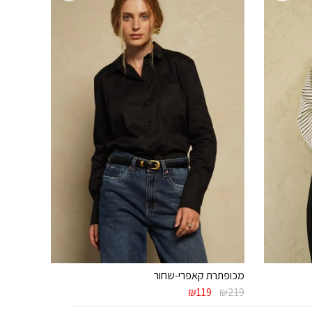
מכופתרת קאפרי-שחור
המחיר
המחיר
₪
119
₪
219
המקורי
הנוכחי