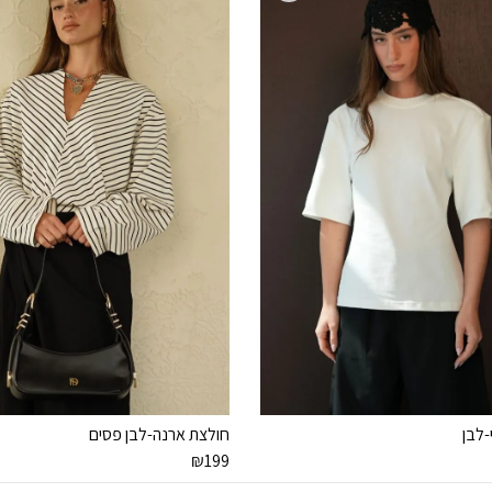
-לבן
חולצת ארנה-לבן פסים
₪
199