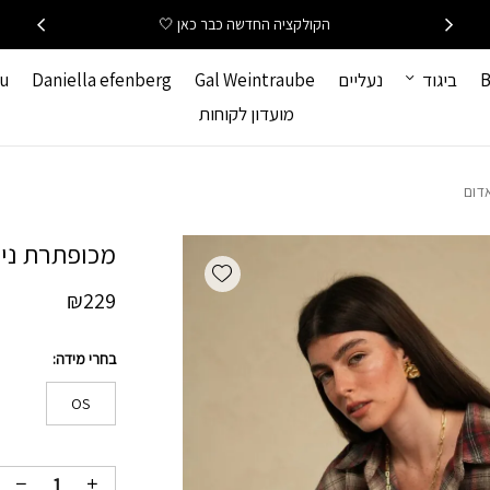
כמות מכופתרת נינה-אד
הקולקציה החדשה כבר כאן 🤍
B
ביגוד
נעליים
Gal Weintraube
Daniella efenberg
hu
מועדון לקוחות
דום
מכופתרת נינ
Add wishlist
₪
229
בחרי מידה
OS