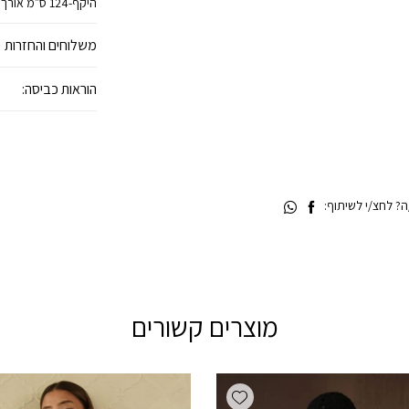
היקף-124 ס״מ אורך 70 ס״מ
משלוחים והחזרות
הוראות כביסה:
 לחצ/י לשיתוף:
מוצרים קשורים
Add wishlist