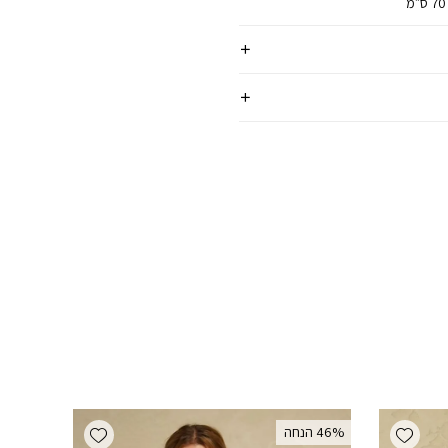
Add wishlist
Add wishlist
‫46% הנחה