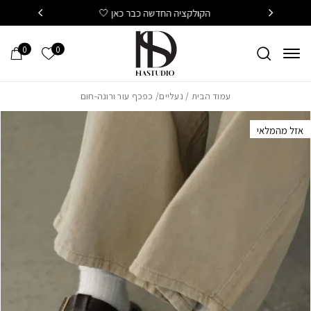
חזרה למעלה
Skip to Conten
הקולקציה החדשה כבר כאן 🤍
משלוח
0
0
הרשימה של
עמוד הבית
/
נעליים
/ כפכף עור ורונה-חום
אזל מהמלאי