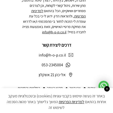
החברה, וישמשו, בין היתר, לצורך טיפול בהזמנה,
מתן שירות, ניהול קשרי לקוחות, וכן לצרכים
מסחריים ושיווקיים, הכל בהתאם
למדיניות
הפרטיות
, ולהוראות הדין. ידוע לי כי בכל עת
עומדת לי הזכות לחזור בי מהסכמתי ו/או לדרוש
את מחיקת פרטיי האישיים, וזאת באמצעות פנייה
לחברה במייל:
info@h-o-p.co.il
דרכים ליצירת קשר
info@h-o-p.co.il
053-2345004
אלי כהן 21 אשקלון
אודות
צרו קשר
תקנון האתר
החלפות והחזרות
באתר זה נעשה שימוש בקבצי עוגיות (cookies) ובטכנולוגיות מעקב
הצהרת נגישות
מדיניות פרטיות
ביטול עסקה
אחרות בהתאם
למדיניות הפרטיות
המשך גלישתך באתר מהווה הסכמה
לשימוש זה
Developed by Matat Technologies ltd