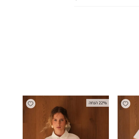
Add wishlist
Add wishlist
‫22% הנחה