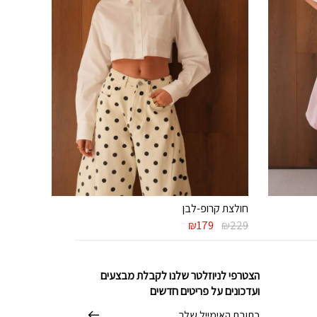
חולצת קרופ-לבן
המחיר
המחיר
₪
179
₪
229
המקורי
הנוכחי
היה:
הוא:
₪179.
₪229.
הצטרפי לניוזלטר שלנו לקבלת מבצעים
ועדכונים על פריטים חדשים
דוא׳׳ל