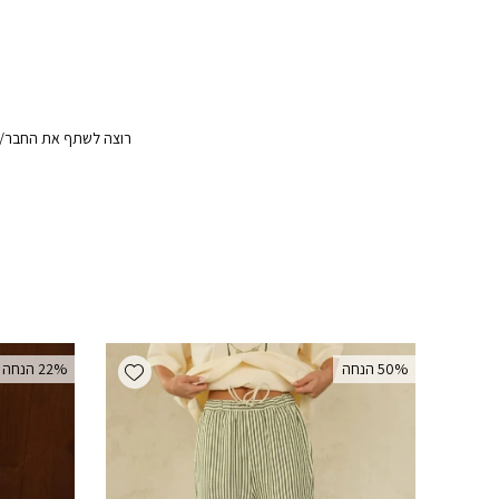
רוצה לשתף את החבר/ה?
Add wishlist
‫50% הנחה
‫22% הנחה