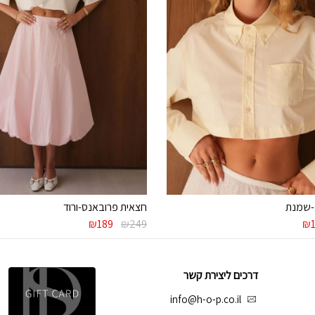
-שמנת
חצאית פרובאנס-ורוד
ר
המחיר
המחיר
המחיר
₪
189
₪
249
₪
י
הנוכחי
המקורי
הנוכחי
הוא:
היה:
הוא:
₪189.
₪249.
₪179.
₪
דרכים ליצירת קשר
info@h-o-p.co.il