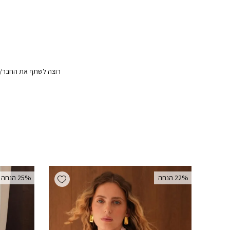
רוצה לשתף את החבר/ה?
Add wishlist
‫22% הנחה
‫25% הנחה