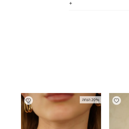
Add wishlist
Add wishlist
‫20% הנחה