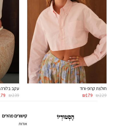
חולצת קרופ-ורוד
עקב בלורה-
המחיר
המחיר
המחי
179
₪
239
₪
179
₪
229
המקורי
הנוכחי
המקור
היה:
הוא:
היה:
239.
₪179.
₪229.
קישורים מהירים
אודות