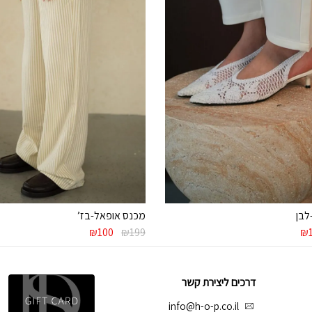
לבן
מכנס אופאל-בז’
ר
המחיר
המחיר
המחיר
₪
100
₪
199
₪
י
הנוכחי
המקורי
הנוכחי
הוא:
היה:
הוא:
₪100.
₪199.
₪179.
₪
דרכים ליצירת קשר
info@h-o-p.co.il