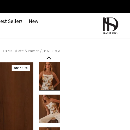
חזרה למעלה
Skip to Conten
משלוחים חינם ברכישה מעל 499 ש"ח
est Sellers
New
עמוד הבית
/
Late Summer
/ טופ פיור
‫15% הנחה