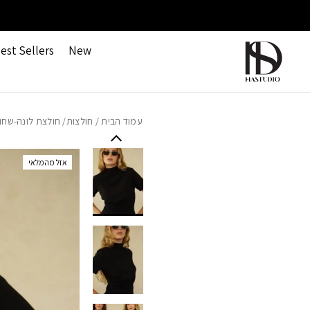
חזרה למעלה
Skip to Conten
משלוחים חינם ברכישה מעל 499 ש"ח
est Sellers
New
עמוד הבית
/
חולצות
/ חולצת לונה-שחו
אזל מהמלאי