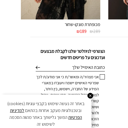
מכופתרת מונקו-שחור
המחיר
המחיר
₪
189
₪
289
המקורי
הנוכחי
היה:
הוא:
₪189.
₪289.
הצטרפי לניוזלטר שלנו לקבלת מבצעים
ועדכונים על פריטים חדשים
דוא׳׳ל
אני מצהיר/ה ומאשר/ת כי אני מודע/ת לכך
שפרטיי האישיים יישמרו ויעובדו במאגרי
המידע של החברה, וישמשו, בין היתר,
לצורך טיפול בהזמנה, מתן שירות, ניהול
קשרי לקוחות, וכן לצרכים מסחריים
באתר זה נעשה שימוש בקבצי עוגיות (cookies)
ושיווקיים, הכל בהתאם
למדיניות הפרטיות
,
ובטכנולוגיות מעקב אחרות בהתאם
למדיניות
ולהוראות הדין. ידוע לי כי בכל עת עומדת לי
הפרטיות
המשך גלישתך באתר מהווה הסכמה
הזכות לחזור בי מהסכמתי ו/או לדרוש את
לשימוש זה
מחיקת פרטיי האישיים, וזאת באמצעות