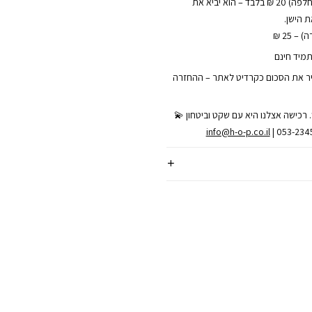
• שליח עד הבית (להחלפה) 20 ₪ בלבד – הוא יביא את
 הישן.
– 25 ₪
תמיד חינם
ר את הסכום כקרדיט לאתר – ההחזרה
 רכישה אצלנו היא עם שקט וביטחון 💫
info@h-o-p.co.il
| 053-23