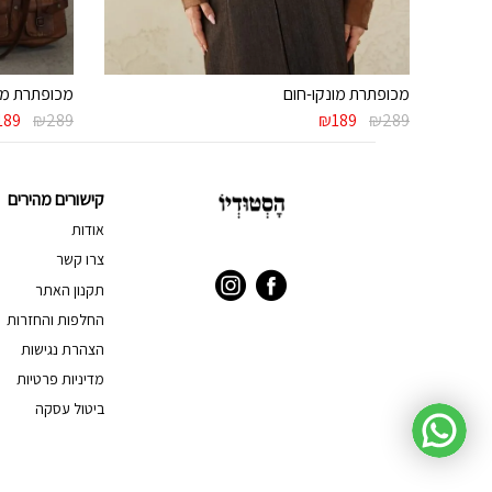
מכופתרת מונקו-חום
מכופתרת מו
המחיר
המחיר
המחי
189
₪
289
₪
189
₪
289
המקורי
הנוכחי
המקור
היה:
הוא:
היה:
289.
₪189.
₪289.
קישורים מהירים
אודות
צרו קשר
תקנון האתר
החלפות והחזרות
הצהרת נגישות
מדיניות פרטיות
ביטול עסקה