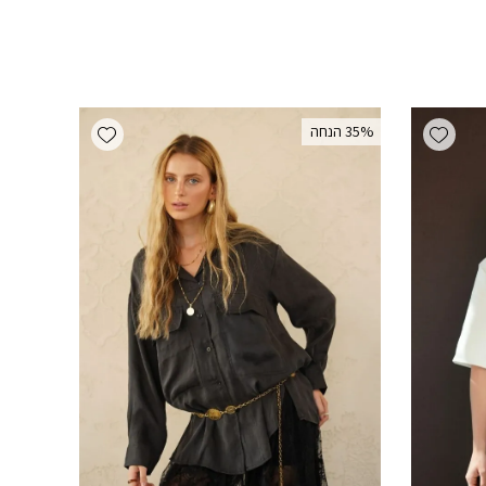
Add wishlist
Add wishlist
‫35% הנחה