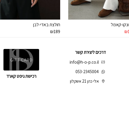
נקו-קאמל
חולצת באדי-לבן
ר
המחיר
₪
189
₪
י
הנוכחי
הוא:
₪189.
₪
דרכים ליצירת קשר
info@h-o-p.co.il
053-2345004
רכישת גיפט קארד
אלי כהן 21 אשקלון