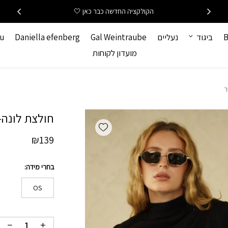
כמות חולצת לונה-שחור
הקולקציה החדשה כבר כאן 🤍
B
ביגוד
נעליים
Gal Weintraube
Daniella efenberg
hu
מועדון לקוחות
ר
חולצת לונה-
Add wishlist
₪
139
בחרי מידה
OS