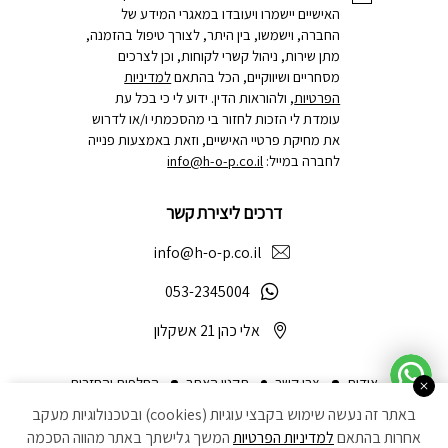
האישיים יישמרו ויעובדו במאגרי המידע של
החברה, וישמשו, בין היתר, לצורך טיפול בהזמנה,
מתן שירות, ניהול קשרי לקוחות, וכן לצרכים
מסחריים ושיווקיים, הכל בהתאם
למדיניות
הפרטיות
, ולהוראות הדין. ידוע לי כי בכל עת
עומדת לי הזכות לחזור בי מהסכמתי ו/או לדרוש
את מחיקת פרטיי האישיים, וזאת באמצעות פנייה
לחברה במייל:
info@h-o-p.co.il
דרכים ליצירת קשר
info@h-o-p.co.il
053-2345004
אלי כהן 21 אשקלון
אודות
צרו קשר
תקנון האתר
החלפות והחזרות
באתר זה נעשה שימוש בקבצי עוגיות (cookies) ובטכנולוגיות מעקב
הצהרת נגישות
מדיניות פרטיות
ביטול עסקה
אחרות בהתאם
למדיניות הפרטיות
המשך גלישתך באתר מהווה הסכמה