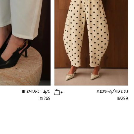
גינס פולקה-שמנת
עקב רנאטו-שחור
₪
269
₪
299