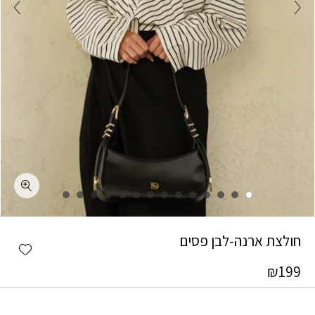
כמות חולצת ארנה-לבן פסים
חולצת ארנה-לבן פסים
shlist
₪
199