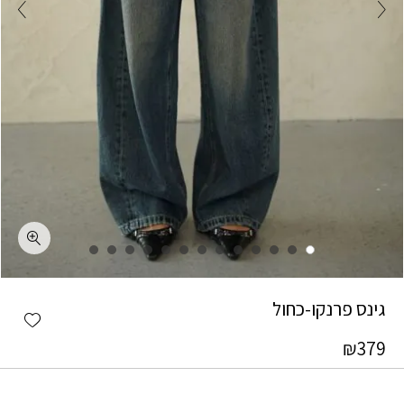
כמות גינס פרנקו-כחול
גינס פרנקו-כחול
shlist
₪
379