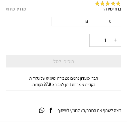
בחרי מידה
מדריך מידות
מדורג
5
מתוך
5 על סמך
דירוג לקוחות
1
L
M
S
הוסיפי לסל
חברי מועדון נהנים מצבירה ומימוש של נקודות
בקניית מוצר זה ניתן לצבור כ
37.9
נקודות.
רוצה לשתף את החבר/ה? לחצ/י לשיתוף: