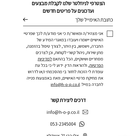
הצטרפי לניוזלטר שלנו לקבלת מבצעים
ועדכונים על פריטים חדשים
דוא׳׳ל
אני מצהיר/ה ומאשר/ת כי אני מודע/ת לכך שפרטיי
האישיים יישמרו ויעובדו במאגרי המידע של
החברה, וישמשו, בין היתר, לצורך טיפול בהזמנה,
מתן שירות, ניהול קשרי לקוחות, וכן לצרכים
מסחריים ושיווקיים, הכל בהתאם
למדיניות
הפרטיות
, ולהוראות הדין. ידוע לי כי בכל עת
עומדת לי הזכות לחזור בי מהסכמתי ו/או לדרוש
את מחיקת פרטיי האישיים, וזאת באמצעות פנייה
לחברה במייל:
info@h-o-p.co.il
דרכים ליצירת קשר
info@h-o-p.co.il
053-2345004
אלי כהן 21 אשקלון