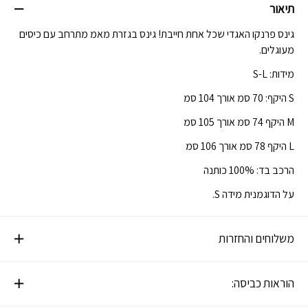
תיאור
גינס פרנקו האגדי שכל אחת חייבת! גינס בגזרת מאמ מתרחב עם כיסים
מעוגלים.
מידות: S-L
S היקף: 70 סמ אורך 104 סמ
M היקף 74 סמ אורך 105 סמ
L היקף 78 סמ אורך 106 סמ
הרכב בד: 100% כותנה
על הדוגמנית מידה S.
משלוחים והחזרות
הוראות כביסה: