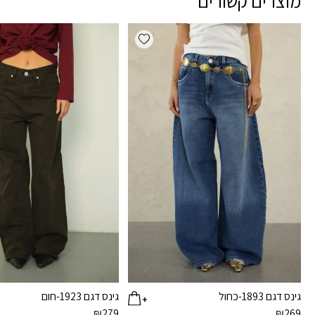
מוצרים קשורים
Add wishlist
גינס דגם 1893-כחול
גינס דגם 1923-חום
₪
279
₪
269