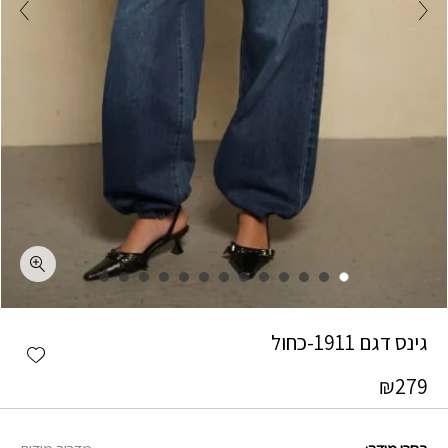
כמות גינס דגם 1911-כחול
גינס דגם 1911-כחול
shlist
₪
279