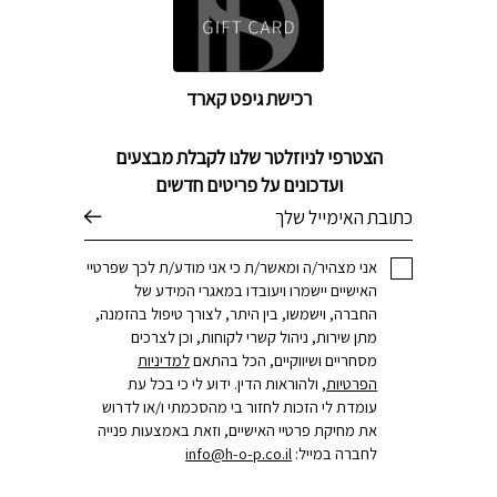
רכישת גיפט קארד
הצטרפי לניוזלטר שלנו לקבלת מבצעים
ועדכונים על פריטים חדשים
דוא׳׳ל
אני מצהיר/ה ומאשר/ת כי אני מודע/ת לכך שפרטיי
האישיים יישמרו ויעובדו במאגרי המידע של
החברה, וישמשו, בין היתר, לצורך טיפול בהזמנה,
מתן שירות, ניהול קשרי לקוחות, וכן לצרכים
מסחריים ושיווקיים, הכל בהתאם
למדיניות
הפרטיות
, ולהוראות הדין. ידוע לי כי בכל עת
עומדת לי הזכות לחזור בי מהסכמתי ו/או לדרוש
את מחיקת פרטיי האישיים, וזאת באמצעות פנייה
לחברה במייל:
info@h-o-p.co.il