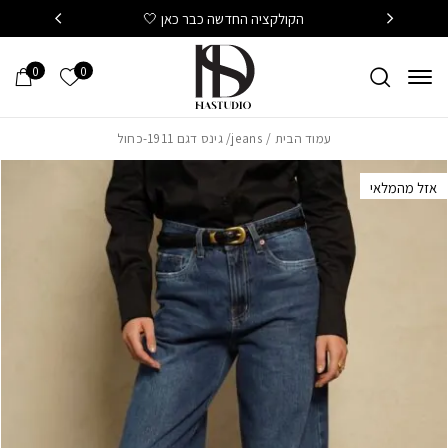
חזרה למעלה
Skip to Conten
הקולקציה החדשה כבר כאן 🤍
משלוח
0
0
הרשימה של
עמוד הבית
/
jeans
/ גינס דגם 1911-כחול
אזל מהמלאי