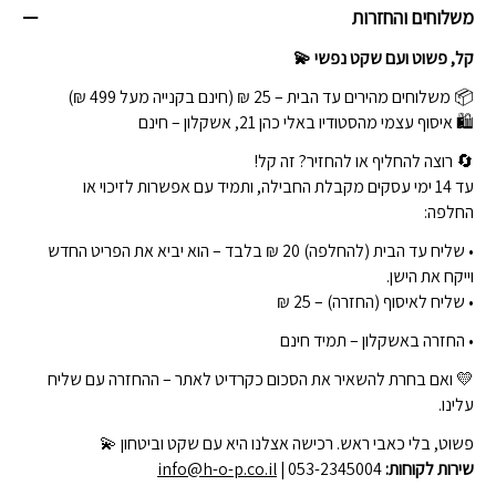
משלוחים והחזרות
קל, פשוט ועם שקט נפשי 💫
📦 משלוחים מהירים עד הבית – 25 ₪ (חינם בקנייה מעל 499 ₪)
🛍 איסוף עצמי מהסטודיו באלי כהן 21, אשקלון – חינם
🔄 רוצה להחליף או להחזיר? זה קל!
עד 14 ימי עסקים מקבלת החבילה, ותמיד עם אפשרות לזיכוי או
החלפה:
• שליח עד הבית (להחלפה) 20 ₪ בלבד – הוא יביא את הפריט החדש
וייקח את הישן.
• שליח לאיסוף (החזרה) – 25 ₪
• החזרה באשקלון – תמיד חינם
💛 ואם בחרת להשאיר את הסכום כקרדיט לאתר – ההחזרה עם שליח
עלינו.
פשוט, בלי כאבי ראש. רכישה אצלנו היא עם שקט וביטחון 💫
שירות לקוחות:
| 053-2345004
info@h-o-p.co.il