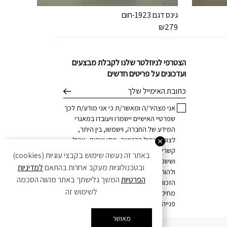
גינס דגם 1923-חום
₪
279
הצטרפי לניוזלטר שלנו לקבלת מבצעים
ועדכונים על פריטים חדשים
דוא׳׳ל
אני מצהיר/ה ומאשר/ת כי אני מודע/ת לכך
שפרטיי האישיים יישמרו ויעובדו במאגרי
המידע של החברה, וישמשו, בין היתר,
לצורך טיפול בהזמנה, מתן שירות, ניהול
קשרי לקוחות, וכן לצרכים מסחריים
באתר זה נעשה שימוש בקבצי עוגיות (cookies)
ושיווקיים, הכל בהתאם
למדיניות הפרטיות
,
ובטכנולוגיות מעקב אחרות בהתאם
למדיניות
ולהוראות הדין. ידוע לי כי בכל עת עומדת לי
הפרטיות
המשך גלישתך באתר מהווה הסכמה
הזכות לחזור בי מהסכמתי ו/או לדרוש את
לשימוש זה
מחיקת פרטיי האישיים, וזאת באמצעות
פנייה לחברה במייל:
info@h-o-p.co.il
פתח סרג
מאושר