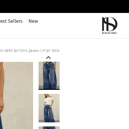
חזרה למעלה
Skip to Conten
משלוחים חינם ברכישה מעל 499 ש"ח
est Sellers
New
עמוד הבית
/
jeans
/ גינס דגם 1893-כחול