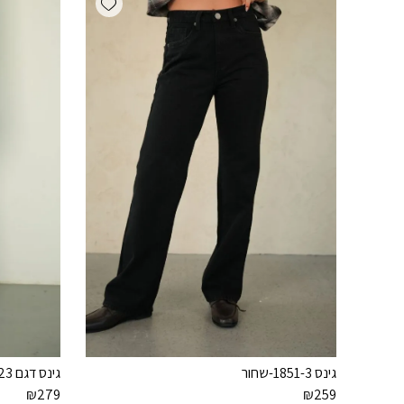
גינס 1851-3-שחור
גינס דגם 1923-חום
₪
279
₪
259