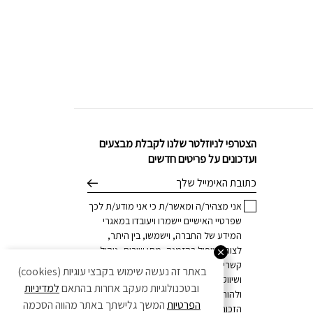
הצטרפי לניוזלטר שלנו לקבלת מבצעים
ועדכונים על פריטים חדשים
דוא׳׳ל
אני מצהיר/ה ומאשר/ת כי אני מודע/ת לכך
שפרטיי האישיים יישמרו ויעובדו במאגרי
המידע של החברה, וישמשו, בין היתר,
לצורך טיפול בהזמנה, מתן שירות, ניהול
קשרי לקוחות, וכן לצרכים מסחריים
באתר זה נעשה שימוש בקבצי עוגיות (cookies)
ושיווקיים, הכל בהתאם
למדיניות הפרטיות
,
ובטכנולוגיות מעקב אחרות בהתאם
למדיניות
ולהוראות הדין. ידוע לי כי בכל עת עומדת לי
הפרטיות
המשך גלישתך באתר מהווה הסכמה
הזכות לחזור בי מהסכמתי ו/או לדרוש את