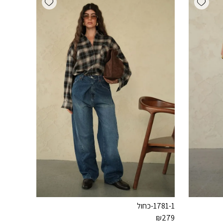
1781-1-כחול
₪
279