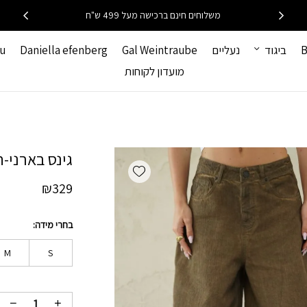
כמות גינס בארני-חום
משלוחים חינם ברכישה מעל 499 ש"ח
B
ביגוד
נעליים
Gal Weintraube
Daniella efenberg
hu
מועדון לקוחות
גינס בארני-ח
Add wishlist
₪
329
בחרי מידה
M
S