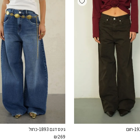
גינס דגם 1893-כחול
₪
269