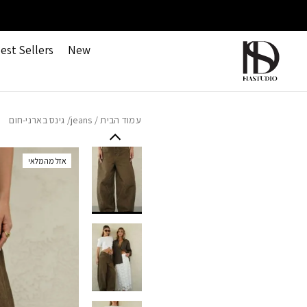
חזרה למעלה
Skip to Conten
"ח
הקולקציה החדשה כבר כאן 🤍
est Sellers
New
עמוד הבית
/
jeans
/ גינס בארני-חום
אזל מהמלאי