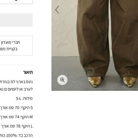
חברי מועדון 
בקניית מוצר
תיאור
גינס בארני לוז בגזרת
לערב או ליוםיום ם גופ
מידות: S-L
S היקף: 70 סמ אורך 105 סמ
M היקף 74 סמ אורך 106 סמ
L היקף 78 סמ אורך 107 סמ
הרכב בד: 100% כותנה