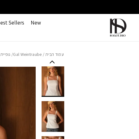
חזרה למעלה
Skip to Conten
משלוחים חינם ברכישה מעל 499 ש"ח
est Sellers
New
עמוד הבית
/
Gal Weintraube
/ גופיית 