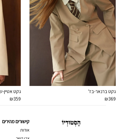
גקט ברנאר-בז’
גקט אטיין-
₪
359
₪
369
קישורים מהירים
אודות
צרו קשר